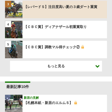
3
【レパードＳ】注目度高い夏の３歳ダート重賞
4
【ＣＢＣ賞】ディアナザール初重賞取り
5
【ＣＢＣ賞】調教マル得チェック②
もっと見る
最新記事10件
新居の見解
【札幌本紙・新居のエルムＳ】