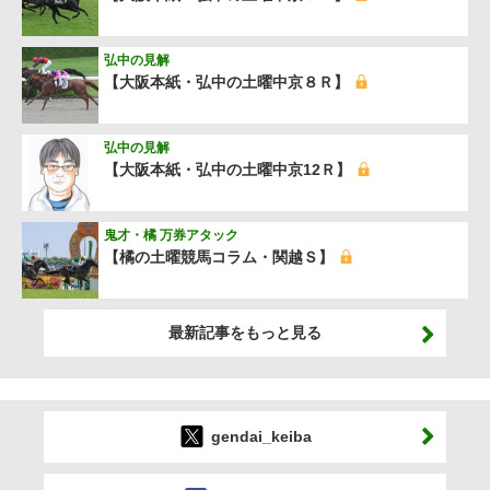
弘中の見解
【大阪本紙・弘中の土曜中京８Ｒ】
弘中の見解
【大阪本紙・弘中の土曜中京12Ｒ】
鬼才・橘 万券アタック
【橘の土曜競馬コラム・関越Ｓ】
最新記事をもっと見る
gendai_keiba