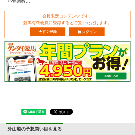
小笠調教…
会員限定コンテンツです。
競馬有料会員に登録するとご覧いただけます。
今すぐ登録
ログイン
外山勲の予想買い目を見る