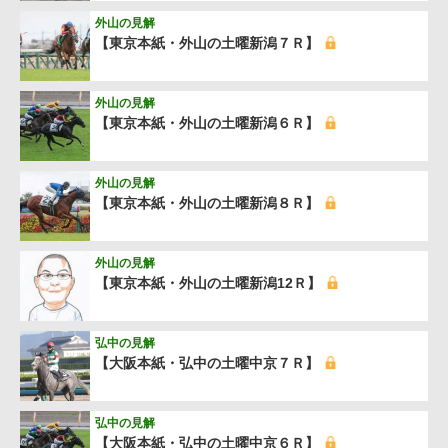
外山の見解
【東京本紙・外山の土曜新潟７Ｒ】
外山の見解
【東京本紙・外山の土曜新潟６Ｒ】
外山の見解
【東京本紙・外山の土曜新潟８Ｒ】
外山の見解
【東京本紙・外山の土曜新潟12Ｒ】
弘中の見解
【大阪本紙・弘中の土曜中京７Ｒ】
弘中の見解
【大阪本紙・弘中の土曜中京６Ｒ】