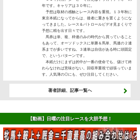
年です。キャリアは３０年に。
予想は取材の感触とレース内容を重視。１３年秋に
東京本紙になってからは、後者に重きを置くようにな
ってきました。レース＆パトロールビデオ見まくりで
予想に精を出す日々です。
馬券は単、複、枠連のみの時代から買っていること
もあって、オーソドックスに単勝＆馬単、馬連の２連
系までが多いですね。３連単は自信がある時に頭固定
で、というパターンです。
本紙だけにまずは的中が一番の使命でも、儲けて終
わらなければ意味がない。回収率重視で頑張っていま
す。人気薄の◎にも、ぜひ注目してください。
著者詳細、記事一覧へ
【動画】日曜の注目レースを大胆予想！