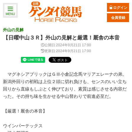
ログイン
MENU
会員登録
外山の見解
【日曜中山３Ｒ】外山の見解と厳選！厩舎の本音
公開日:2024年9月21日 17:00
更新日:2024年9月21日 17:00
マグネシアブリックはＧⅢ小倉記念馬マリアエレーナの弟。
新潟外回りの初戦は上位２頭に切れ負けも、センスのいい立ち
回りから直線もしぶとく伸びており、素質は感じさせる内容だ
った。その持ち味を生かせる中山替わりで前進必至だ。
【厳選！厩舎の本音】
ウインバーテックス