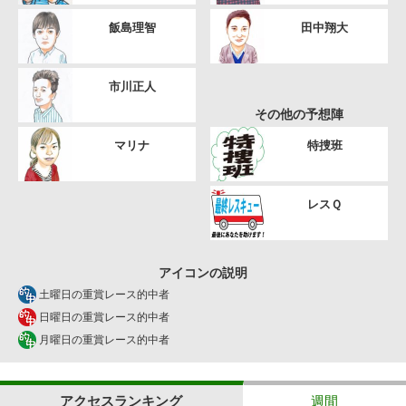
飯島理智
田中翔大
市川正人
その他の予想陣
マリナ
特捜班
レスＱ
アイコンの説明
土曜日の重賞レース的中者
日曜日の重賞レース的中者
月曜日の重賞レース的中者
アクセスランキング
週間