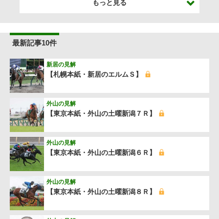
もっと見る
最新記事10件
新居の見解
【札幌本紙・新居のエルムＳ】
外山の見解
【東京本紙・外山の土曜新潟７Ｒ】
外山の見解
【東京本紙・外山の土曜新潟６Ｒ】
外山の見解
【東京本紙・外山の土曜新潟８Ｒ】