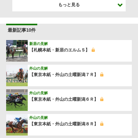
もっと見る
最新記事10件
新居の見解
【札幌本紙・新居のエルムＳ】
外山の見解
【東京本紙・外山の土曜新潟７Ｒ】
外山の見解
【東京本紙・外山の土曜新潟６Ｒ】
外山の見解
【東京本紙・外山の土曜新潟８Ｒ】