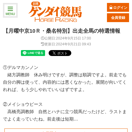
ログイン
MENU
会員登録
【月曜中京10Ｒ・桑名特別】出走全馬の特選情報
公開日:2024年9月15日 17:00
更新日:2024年9月21日 09:43
①デルマカンノン
緒方調教師 休み明けですが、調整は順調ですよ。前走でも
自分の脚は使って、内容的には悪くなかった。展開が向いてく
れれば、もう少しやれていいはずですよ。
②メイショウピース
高橋亮調教師 自然とハナに立つ競馬だったけど、ラストま
でよく走っていたね。前走後は短期…