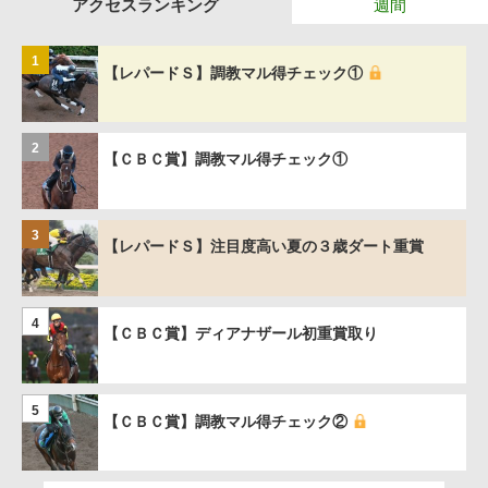
アクセスランキング
週間
1
【レパードＳ】調教マル得チェック①
2
【ＣＢＣ賞】調教マル得チェック①
3
【レパードＳ】注目度高い夏の３歳ダート重賞
4
【ＣＢＣ賞】ディアナザール初重賞取り
5
【ＣＢＣ賞】調教マル得チェック②