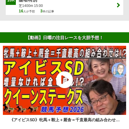
芝1400m 15:00
16
3
人が予想
本の記事
【動画】日曜の注目レースを大胆予想！
《アイビスSD》牝馬＋鞍上＋厩舎＝千直最高の組み合わせ…