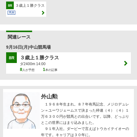
３歳上１勝クラス
8R
馬単
関連レース
9月16日(月)中山競馬場
３歳上１勝クラス
8R
ダ2400m 14:00
8
1
人が予想
本の記事
外山勲
１９６８年生まれ。８７年有馬記念、メジロデュレ
ン＝ユーワジェームスで決まった枠連（４）（４）１
万６３００円が競馬との出合いです。以降、どっぷり
とこの世界にはまり込みました。
９１年入社。ダービーで言えばトウカイテイオーの
年です。キャリアは３０年に。