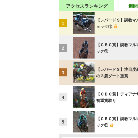
アクセスランキング
週間
【レパードＳ】調教マ
1
ェック①
【ＣＢＣ賞】調教マル
2
ック①
【レパードＳ】注目度
3
の３歳ダート重賞
【ＣＢＣ賞】ディアナ
4
初重賞取り
【ＣＢＣ賞】調教マル
5
ック②