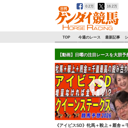
0.2万
16.2万
TOP
今週のレース
最新記事
【動画】日曜の注目レースを大胆予
《アイビスSD》牝馬＋鞍上＋厩舎＝