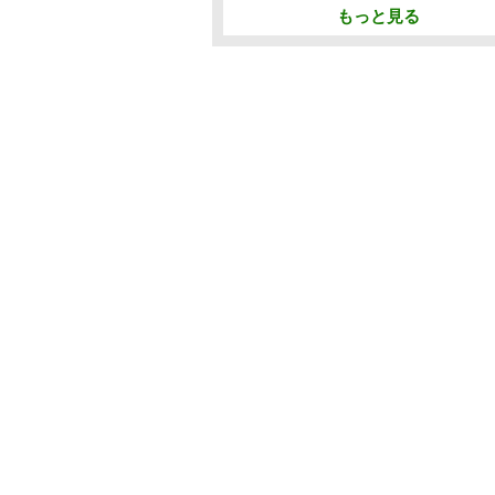
もっと見る