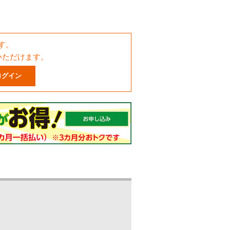
す。
いただけます。
ログイン