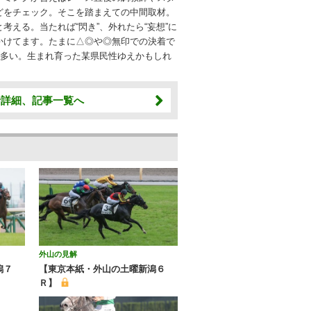
どをチェック。そこを踏まえての中間取材。
考える。当たれば“閃き”、外れたら“妄想”に
かけてます。たまに△◎や◎無印での決着で
も多い。生まれ育った某県民性ゆえかもしれ
者詳細、記事一覧へ
外山の見解
潟７
【東京本紙・外山の土曜新潟６
Ｒ】