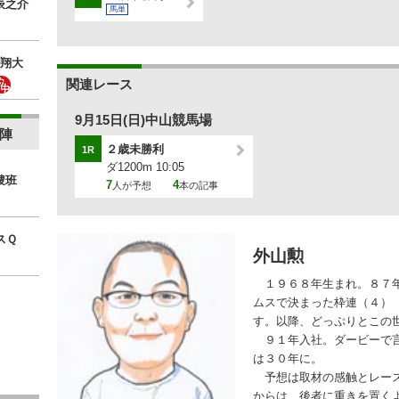
辰之介
馬単
翔大
関連レース
9月15日(日)中山競馬場
陣
２歳未勝利
1R
ダ1200m 10:05
捜班
7
4
人が予想
本の記事
スＱ
外山勲
１９６８年生まれ。８７年
ムスで決まった枠連（４）
す。以降、どっぷりとこの
９１年入社。ダービーで言
は３０年に。
予想は取材の感触とレース
からは、後者に重きを置く