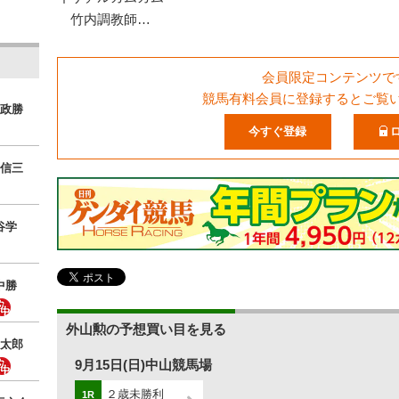
竹内調教師…
会員限定コンテンツで
競馬有料会員に登録するとご覧
政勝
今すぐ登録
信三
谷学
中勝
外山勲の予想買い目を見る
太郎
9月15日(日)中山競馬場
２歳未勝利
1R