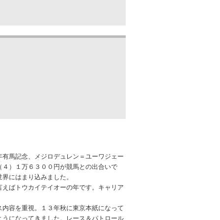
有馬記念、メジロデュレン＝ユーワジェー
（４）１万６３００円が競馬との出合いで
世界にはまり込みました。
えばトウカイテイオーの年です。キャリア
内容を重視。１３年秋に東京本紙になって
ようになってきました。レース＆パトロール