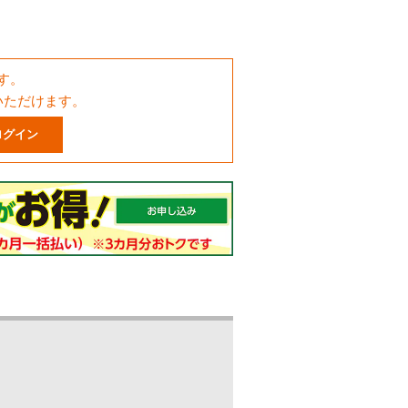
す。
いただけます。
ログイン