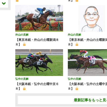
Ｒ】
外山の見解
外山の見解
【東京本紙・外山の土曜新潟８
【東京本紙・外山の土曜新潟
Ｒ】
Ｒ】
弘中の見解
弘中の見解
【大阪本紙・弘中の土曜中京６
【大阪本紙・弘中の土曜中
Ｒ】
Ｒ】
最新記事をもっと見