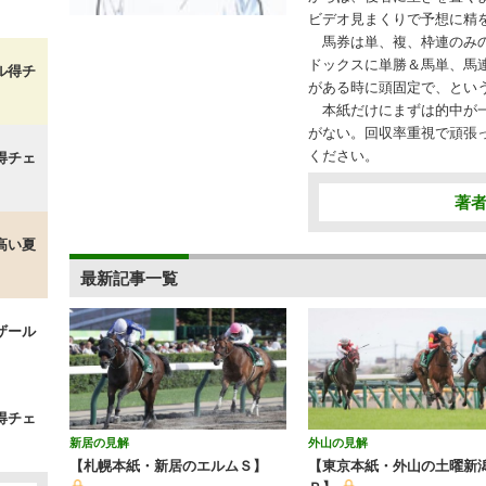
ビデオ見まくりで予想に精
馬券は単、複、枠連のみの
ドックスに単勝＆馬単、馬
ル得チ
がある時に頭固定で、とい
本紙だけにまずは的中が一
がない。回収率重視で頑張
ください。
得チェ
著
高い夏
最新記事一覧
ザール
得チェ
新居の見解
外山の見解
【札幌本紙・新居のエルムＳ】
【東京本紙・外山の土曜新