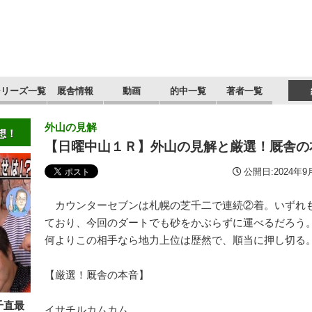
シリーズ一覧
厩舎情報
動画
的中一覧
著者一覧
外山の見解
想！
【日曜中山１Ｒ】外山の見解と厳選！厩舎の
公開日:2024年9月
カウンターセブンは札幌の芝千二で連続②着。いずれ
ており、今回のダートでも砂をかぶらずに運べるだろう
何よりこの相手なら地力上位は歴然で、順当に押し切る
【厳選！厩舎の本音】
千直最
イサチルカムカム