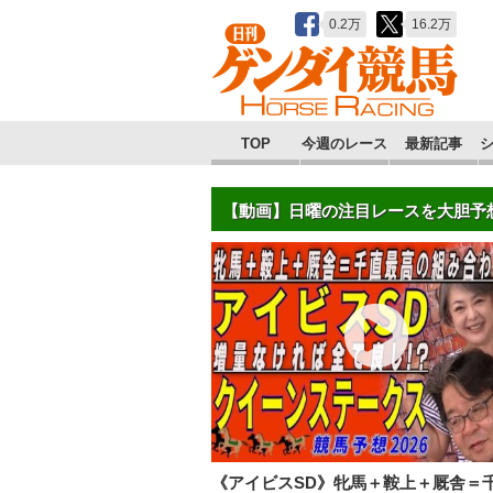
0.2万
16.2万
TOP
今週のレース
最新記事
【動画】日曜の注目レースを大胆予
《アイビスSD》牝馬＋鞍上＋厩舎＝