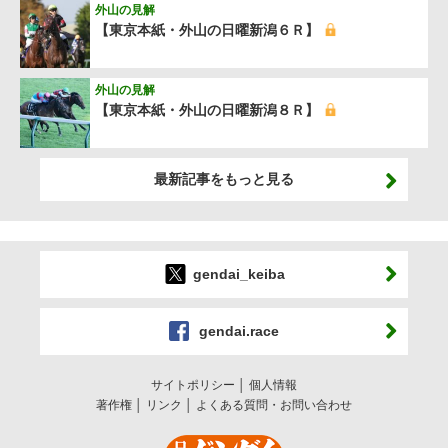
外山の見解
【東京本紙・外山の日曜新潟６Ｒ】
外山の見解
【東京本紙・外山の日曜新潟８Ｒ】
最新記事をもっと見る
gendai_keiba
gendai.race
サイトポリシー
個人情報
著作権
リンク
よくある質問・お問い合わせ