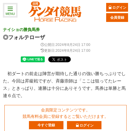
ログイン
MENU
会員登録
ナイショの勝負馬券
◎フォルテローザ
公開日:2024年8月24日 17:00
更新日:2024年8月24日 17:00
初ダートの前走は陣営が期待した通りの強い勝ちっぷりでし
た。今回は昇級戦ですが、斉藤崇師は「ここは狙ってたレー
ス」ときっぱり。連勝は十分にありそうです。馬券は単勝と馬
連６点で。
会員限定コンテンツです。
競馬有料会員に登録するとご覧いただけます。
今すぐ登録
ログイン