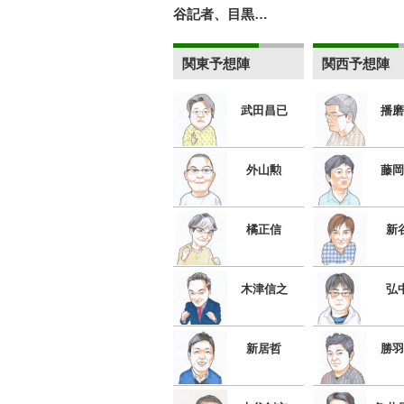
谷記者、目黒…
関東予想陣
関西予想陣
武田昌已
播磨
外山勲
藤岡
橘正信
新
木津信之
弘
新居哲
勝羽