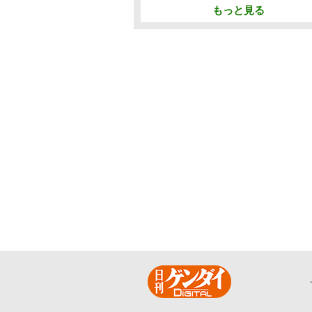
もっと見る