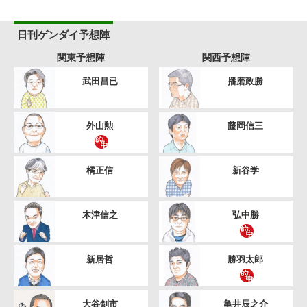
日刊ゲンダイ予想陣
関東予想陣
関西予想陣
武田昌已
播磨政勝
外山勲
藤岡信三
橘正信
新谷学
木津信之
弘中勝
新居哲
勝羽太郎
大谷剣市
亀井辰之介