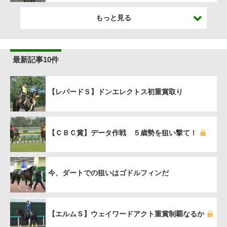
もっと見る
最新記事10件
【レパードＳ】ドンエレクトス初重賞取り
【ＣＢＣ賞】データ作戦 ５歳勢を狙い撃て！
今、ダートでの狙いはゴドルフィンだ
【エルムＳ】ウェイワードアクト重賞制覇なるか