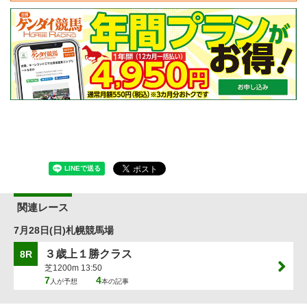
関連レース
7月28日(日)札幌競馬場
３歳上１勝クラス
8R
芝1200m 13:50
7
4
人が予想
本の記事