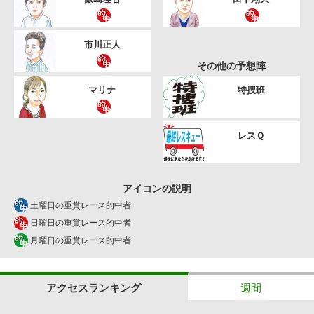
市川正人
その他の予想陣
マリナ
特捜班
レスＱ
アイコンの説明
土曜日の重賞レース的中者
日曜日の重賞レース的中者
月曜日の重賞レース的中者
アクセスランキング
週間