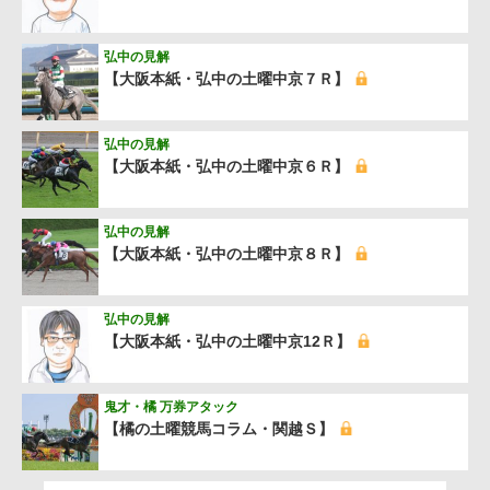
弘中の見解
【大阪本紙・弘中の土曜中京７Ｒ】
弘中の見解
【大阪本紙・弘中の土曜中京６Ｒ】
弘中の見解
【大阪本紙・弘中の土曜中京８Ｒ】
弘中の見解
【大阪本紙・弘中の土曜中京12Ｒ】
鬼才・橘 万券アタック
【橘の土曜競馬コラム・関越Ｓ】