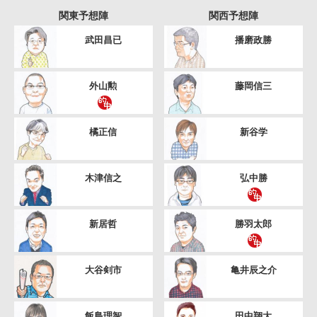
関東予想陣
関西予想陣
武田昌已
播磨政勝
外山勲
藤岡信三
橘正信
新谷学
木津信之
弘中勝
新居哲
勝羽太郎
大谷剣市
亀井辰之介
飯島理智
田中翔大