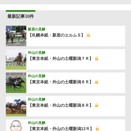
最新記事10件
新居の見解
【札幌本紙・新居のエルムＳ】
外山の見解
【東京本紙・外山の土曜新潟７Ｒ】
外山の見解
【東京本紙・外山の土曜新潟６Ｒ】
外山の見解
【東京本紙・外山の土曜新潟８Ｒ】
外山の見解
【東京本紙・外山の土曜新潟12Ｒ】