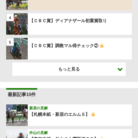
4
【ＣＢＣ賞】ディアナザール初重賞取り
5
【ＣＢＣ賞】調教マル得チェック②
もっと見る
最新記事10件
新居の見解
【札幌本紙・新居のエルムＳ】
外山の見解