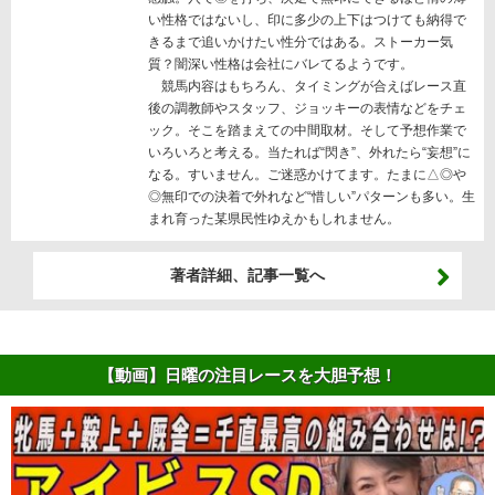
い性格ではないし、印に多少の上下はつけても納得で
きるまで追いかけたい性分ではある。ストーカー気
質？闇深い性格は会社にバレてるようです。
競馬内容はもちろん、タイミングが合えばレース直
後の調教師やスタッフ、ジョッキーの表情などをチェ
ック。そこを踏まえての中間取材。そして予想作業で
いろいろと考える。当たれば“閃き”、外れたら“妄想”に
なる。すいません。ご迷惑かけてます。たまに△◎や
◎無印での決着で外れなど“惜しい”パターンも多い。生
まれ育った某県民性ゆえかもしれません。
著者詳細、記事一覧へ
【動画】日曜の注目レースを大胆予想！