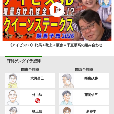
《アイビスSD》牝馬＋鞍上＋厩舎＝千直最高の組み合わせ…
日刊ゲンダイ予想陣
関東予想陣
関西予想陣
武田昌已
播磨政勝
外山勲
藤岡信三
橘正信
新谷学