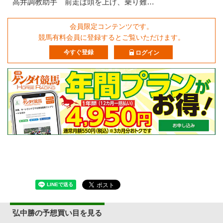
高井調教助手 前走は頭を上げ、乗り難…
会員限定コンテンツです。
競馬有料会員に登録するとご覧いただけます。
今すぐ登録
ログイン
弘中勝の予想買い目を見る