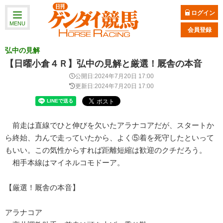
ログイン
MENU
会員登録
弘中の見解
【日曜小倉４Ｒ】弘中の見解と厳選！厩舎の本音
公開日:2024年7月20日 17:00
更新日:2024年7月20日 17:00
前走は直線でひと伸びを欠いたアラナコアだが、スタートか
ら終始、力んで走っていたから、よく⑤着を死守したといって
もいい。この気性からすれば距離短縮は歓迎のクチだろう。
相手本線はマイネルコモドーア。
【厳選！厩舎の本音】
アラナコア