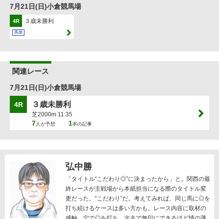
7月21日(日)小倉競馬場
３歳未勝利
4R
馬単
関連レース
7月21日(日)小倉競馬場
３歳未勝利
4R
芝2000m 11:35
7
1
人が予想
本の記事
弘中勝
「タイトル“こだわり◎”に決まったから」と。関西の最
終レースが主戦場から本紙担当になる際のタイトル変
更だった。“こだわり”だ。考えてみれば、同じ馬に◎を
打ち続けるケースは多い方かも。レース内容に取材の
感触。穴で◎を打ち、次走で無印にできるほど情の薄