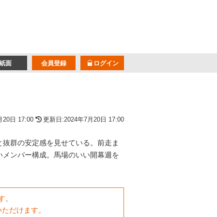
紙面
会員登録
ログイン
20日 17:00
更新日:2024年7月20日 17:00
と抜群の安定感を見せている。前走ま
いメンバー構成。馬場のいい開幕週を
す。
いただけます。