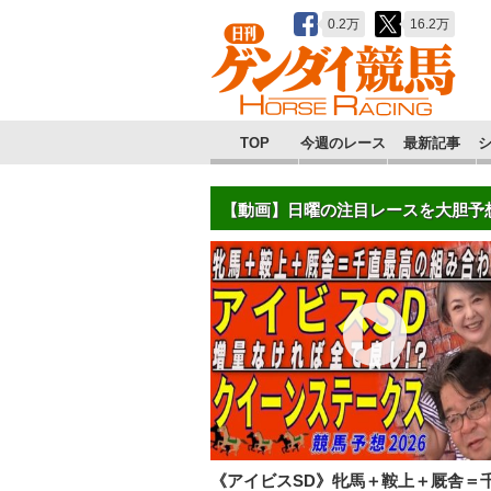
0.2万
16.2万
TOP
今週のレース
最新記事
【動画】日曜の注目レースを大胆予
《アイビスSD》牝馬＋鞍上＋厩舎＝