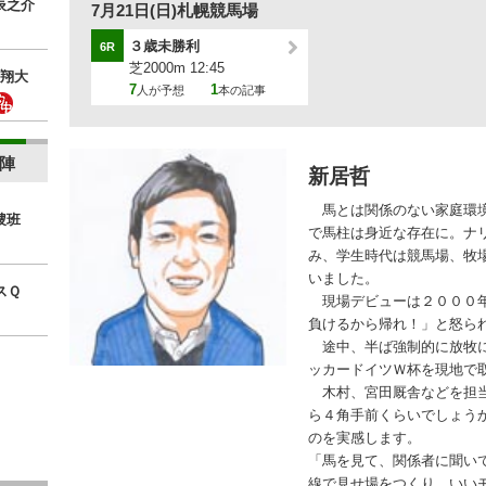
辰之介
7月21日(日)札幌競馬場
３歳未勝利
6R
芝2000m 12:45
翔大
7
1
人が予想
本の記事
陣
新居哲
馬とは関係のない家庭環境
捜班
で馬柱は身近な存在に。ナ
み、学生時代は競馬場、牧
いました。
スＱ
現場デビューは２０００年
負けるから帰れ！」と怒ら
途中、半ば強制的に放牧に
ッカードイツＷ杯を現地で
木村、宮田厩舎などを担当
ら４角手前くらいでしょう
のを実感します。
「馬を見て、関係者に聞い
線で見せ場をつくり、いい