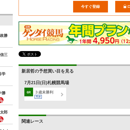
今すぐ登録
政勝
信三
新居哲の予想買い目を見る
谷学
7月21日(日)札幌競馬場
３歳未勝利
6R
中勝
馬単
太郎
関連レース