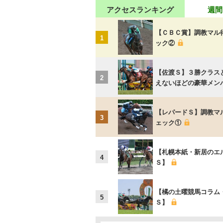
アクセスランキング
週間
【ＣＢＣ賞】調教マル
1
ック②
【佐渡Ｓ】３勝クラス
2
えないほどの豪華メン
【レパードＳ】調教マ
3
ェック①
【札幌本紙・新居のエ
4
Ｓ】
【橘の土曜競馬コラム
5
Ｓ】