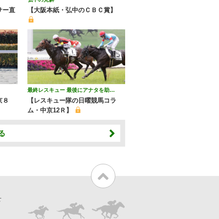
サー直
【大阪本紙・弘中のＣＢＣ賞】
最終レスキュー 最後にアナタを助…
京８
【レスキュー隊の日曜競馬コラ
ム・中京12Ｒ】
る
せ