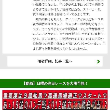
い性格ではないし、印に多少の上下はつけても納得で
きるまで追いかけたい性分ではある。ストーカー気
質？闇深い性格は会社にバレてるようです。
競馬内容はもちろん、タイミングが合えばレース直
後の調教師やスタッフ、ジョッキーの表情などをチェ
ック。そこを踏まえての中間取材。そして予想作業で
いろいろと考える。当たれば“閃き”、外れたら“妄想”に
なる。すいません。ご迷惑かけてます。たまに△◎や
◎無印での決着で外れなど“惜しい”パターンも多い。生
まれ育った某県民性ゆえかもしれません。
著者詳細、記事一覧へ
【動画】日曜の注目レースを大胆予想！