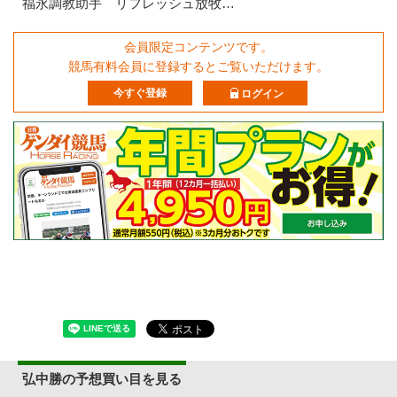
福永調教助手 リフレッシュ放牧…
会員限定コンテンツです。
競馬有料会員に登録するとご覧いただけます。
今すぐ登録
ログイン
弘中勝の予想買い目を見る