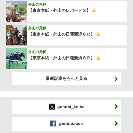
外山の見解
【東京本紙・外山のレパードＳ】
外山の見解
【東京本紙・外山の日曜新潟６Ｒ】
外山の見解
【東京本紙・外山の日曜新潟８Ｒ】
最新記事をもっと見る
gendai_keiba
gendai.race