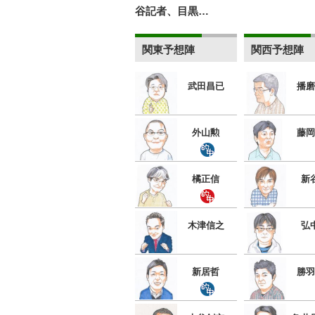
谷記者、目黒…
関東予想陣
関西予想陣
武田昌已
播磨
外山勲
藤岡
橘正信
新
木津信之
弘
新居哲
勝羽