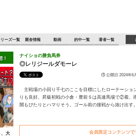
シリーズ一覧
厩舎情報
動画
的中一覧
著者一覧
ナイショの勝負馬券
想！
◎レリジールダモーレ
公開日:2024年6月
主戦場の小回り千七のここを目標にしたローテーショ
りも良好。昇級初戦の小倉・豊前Ｓは高速馬場で②着。
開もぴたりとハマりそう。ゴール前の接戦から抜け出す
会員限定コンテンツで
Ｄ、大