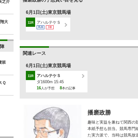
辰之介
6月1日(土)東京競馬場
翔大
アハルテケＳ
11R
馬単
3単
陣
関連レース
捜班
6月1日(土)東京競馬場
アハルテケＳ
11R
ダ1600m 15:45
スＱ
16
8
人が予想
本の記事
播磨政勝
趣味と実益を兼ねて関西の
本紙予想も担当。競馬専門
た実力派で、当時は競馬放