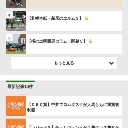
4
【札幌本紙・新居のエルムＳ】
5
【橘の土曜競馬コラム・関越Ｓ】
もっと見る
最新記事10件
【ＣＢＣ賞】中井フロムダスクが人馬ともに重賞初
制覇
【レパードＳ】チェリヴェントが１勝クラス勝ちか