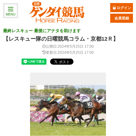
ログイン
MENU
会員登録
最終レスキュー 最後にアナタを助けます
【レスキュー隊の日曜競馬コラム・京都12Ｒ】
公開日:2024年5月25日 17:00
更新日:2024年5月25日 17:00