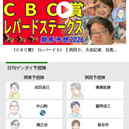
《ＣＢＣ賞》《レパードＳ》【 武田Ｄ、大谷記者、目黒…
日刊ゲンダイ予想陣
関東予想陣
関西予想陣
武田昌已
播磨政勝
外山勲
藤岡信三
橘正信
新谷学