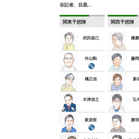
谷記者、目黒…
関東予想陣
関西予想陣
武田昌已
播磨
外山勲
藤岡
橘正信
新
木津信之
弘
新居哲
勝羽