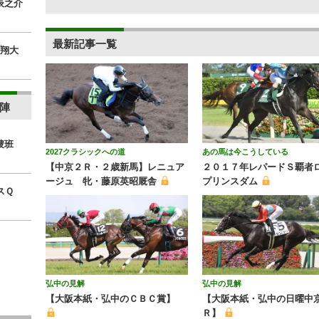
辰之介
最新記事一覧
翔大
陣
捜班
2027クラシックへの道
あの馬は今こうしている
【中京２Ｒ・２歳新馬】レニュア
２０１７年レパードＳ覇者
ージュ 牝・藤原英昭厩舎
プリンスダム
スＱ
弘中の見解
弘中の見解
【大阪本紙・弘中のＣＢＣ賞】
【大阪本紙・弘中の日曜中
Ｒ】