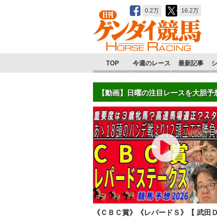
0.2万
16.2万
TOP
今週のレース
最新記事
【動画】日曜の注目レースを大胆予
《ＣＢＣ賞》《レパードＳ》【 武田