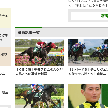
出る清水のように名言を連
ん、“藩士”ゆえにＤＶＤ全
著
得チェ
最新記事一覧
とは思
バー
ル得チ
【ＣＢＣ賞】中井フロムダスクが
【レパードＳ】チェリヴェ
ルム
人馬ともに重賞初制覇
１勝クラス勝ちから連勝…
・関越