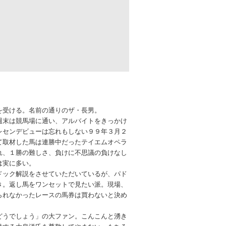
受ける。名前の通りのザ・長男。
末は競馬場に通い、アルバイトをきっかけ
レセンデビューは忘れもしない９９年３月２
て取材した馬は連勝中だったテイエムオペラ
れ、１勝の難しさ、負けに不思議の負けなし
は実に多い。
ック解説をさせていただいているが、パド
き。返し馬をワンセットで見たい派。現場、
られなかったレースの馬券は買わないと決め
うでしょう」の大ファン。こんこんと湧き