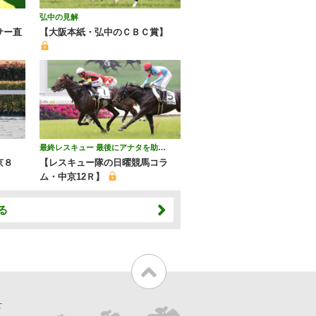
弘中の見解
サー直
【大阪本紙・弘中のＣＢＣ賞】
最終レスキュー 最後にアナタを助…
京８
【レスキュー隊の日曜競馬コラ
ム・中京12Ｒ】
る
せ