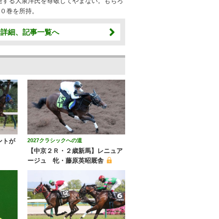
発する大泉洋氏を尊敬してやまない。もちろ
３０巻を所持。
者詳細、記事一覧へ
ントが
2027クラシックへの道
【中京２Ｒ・２歳新馬】レニュア
ージュ 牝・藤原英昭厩舎