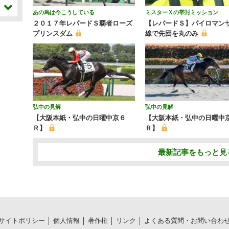
あの馬は今こうしている
ミスターＸの帯封ミッション
２０１７年レパードＳ覇者ローズ
【レパードＳ】パイロマン
プリンスダム
線で先団を丸のみ
弘中の見解
弘中の見解
【大阪本紙・弘中の日曜中京６
【大阪本紙・弘中の日曜中
Ｒ】
Ｒ】
最新記事をもっと見
サイトポリシー
個人情報
著作権
リンク
よくある質問・お問い合わ