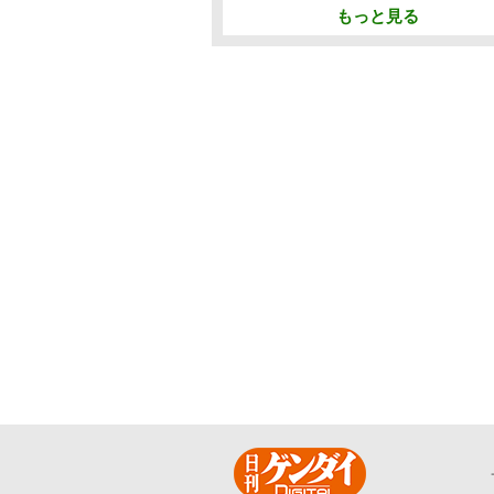
もっと見る