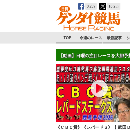
0.2万
16.2万
TOP
今週のレース
最新記事
【動画】日曜の注目レースを大胆予
《ＣＢＣ賞》《レパードＳ》【 武田