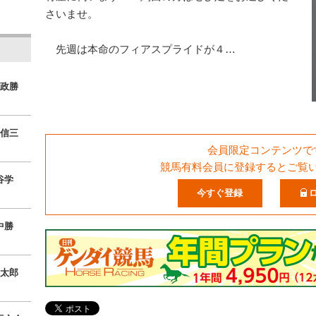
さいませ。
先週は本命のフィアスプライドが４…
政勝
信三
会員限定コンテンツで
競馬有料会員に登録するとご覧
谷学
今すぐ登録
中勝
太郎