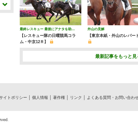
最終レスキュー 最後にアナタを助…
外山の見解
【レスキュー隊の日曜競馬コラ
【東京本紙・外山のレパー
ム・中京12Ｒ】
最新記事をもっと見
サイトポリシー
個人情報
著作権
リンク
よくある質問・お問い合わ
rved.