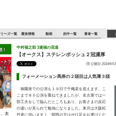
シリーズ一覧
厩舎情報
動画
的中一覧
著者一覧
中村福之助 3連福の花道
想！
【オークス】ステレンボッシュ２冠濃厚
公開日:2024年5月
フォーメーション馬券の２頭目は人気薄３頭
御園座での公演も１９日で千穐楽を迎えます。こ
こまで８０公演を重ねてきましたが、名古屋では一
部工夫をして臨んだところもあり、お客さまの反応
の違いが見られて勉強になりました。来月は大阪松
Ｄ、大
竹座に伺います！ 関西の方はぜひ足をお運びくだ