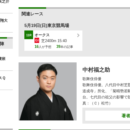
辰之介
関連レース
翔大
5月19日(日)東京競馬場
オークス
11R
GI
芝2400m 15:40
陣
16
39
人が予想
本の記事
捜班
中村福之助
スＱ
歌舞伎俳優
歌舞伎俳優。八代目中村芝翫
道成寺」所化、「菊晴勢若
台。七代目の祖父の影響で
真：（Ｃ）松竹）
著