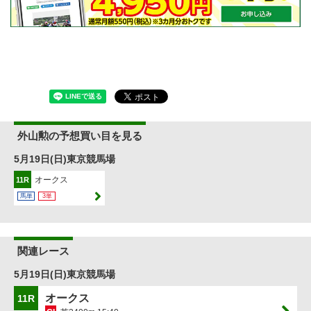
外山勲の予想買い目を見る
5月19日(日)東京競馬場
オークス
11R
馬単
3単
関連レース
5月19日(日)東京競馬場
オークス
11R