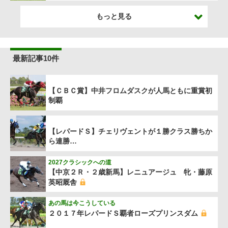
もっと見る
最新記事10件
【ＣＢＣ賞】中井フロムダスクが人馬ともに重賞初
制覇
【レパードＳ】チェリヴェントが１勝クラス勝ちか
ら連勝…
2027クラシックへの道
【中京２Ｒ・２歳新馬】レニュアージュ 牝・藤原
英昭厩舎
あの馬は今こうしている
２０１７年レパードＳ覇者ローズプリンスダム