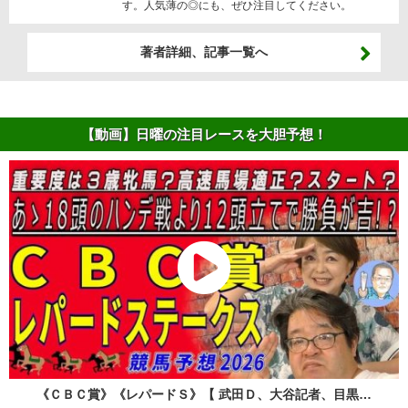
す。人気薄の◎にも、ぜひ注目してください。
著者詳細、記事一覧へ
【動画】日曜の注目レースを大胆予想！
《ＣＢＣ賞》《レパードＳ》【 武田Ｄ、大谷記者、目黒…