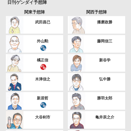
日刊ゲンダイ予想陣
関東予想陣
関西予想陣
武田昌已
播磨政勝
外山勲
藤岡信三
橘正信
新谷学
木津信之
弘中勝
新居哲
勝羽太郎
大谷剣市
亀井辰之介