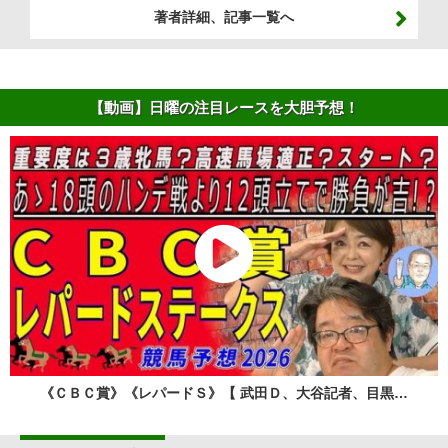
著者詳細、記事一覧へ
【動画】日曜の注目レースを大胆予想！
《ＣＢＣ賞》《レパードＳ》【 武田Ｄ、大谷記者、目黒…