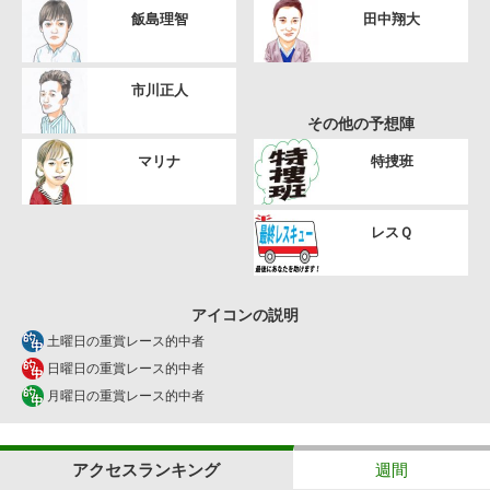
飯島理智
田中翔大
市川正人
その他の予想陣
マリナ
特捜班
レスＱ
アイコンの説明
土曜日の重賞レース的中者
日曜日の重賞レース的中者
月曜日の重賞レース的中者
アクセスランキング
週間