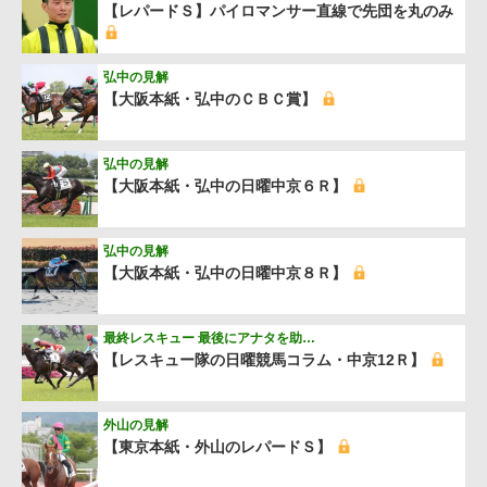
【レパードＳ】パイロマンサー直線で先団を丸のみ
弘中の見解
【大阪本紙・弘中のＣＢＣ賞】
弘中の見解
【大阪本紙・弘中の日曜中京６Ｒ】
弘中の見解
【大阪本紙・弘中の日曜中京８Ｒ】
最終レスキュー 最後にアナタを助…
【レスキュー隊の日曜競馬コラム・中京12Ｒ】
外山の見解
【東京本紙・外山のレパードＳ】