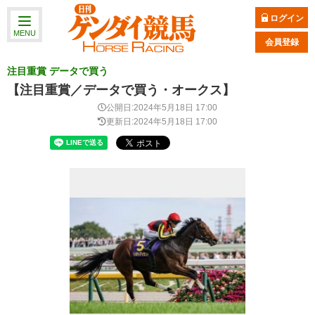
ログイン
MENU
会員登録
注目重賞 データで買う
【注目重賞／データで買う・オークス】
公開日:2024年5月18日 17:00
更新日:2024年5月18日 17:00