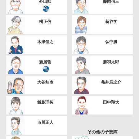
外山勲
藤岡信三
橘正信
新谷学
木津信之
弘中勝
新居哲
勝羽太郎
大谷剣市
亀井辰之介
飯島理智
田中翔大
市川正人
その他の予想陣