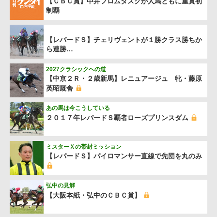
【ＣＢＣ賞】中井フロムダスクが人馬ともに重賞初
制覇
【レパードＳ】チェリヴェントが１勝クラス勝ちか
ら連勝…
2027クラシックへの道
【中京２Ｒ・２歳新馬】レニュアージュ 牝・藤原
英昭厩舎
あの馬は今こうしている
２０１７年レパードＳ覇者ローズプリンスダム
ミスターＸの帯封ミッション
【レパードＳ】パイロマンサー直線で先団を丸のみ
弘中の見解
【大阪本紙・弘中のＣＢＣ賞】