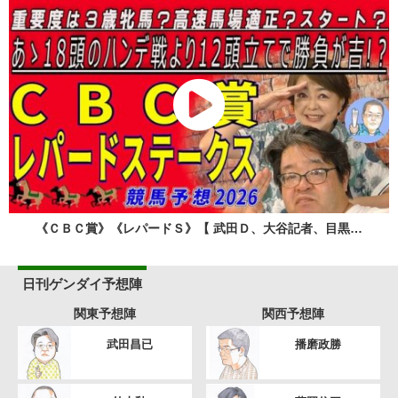
《ＣＢＣ賞》《レパードＳ》【 武田Ｄ、大谷記者、目黒…
日刊ゲンダイ予想陣
関東予想陣
関西予想陣
武田昌已
播磨政勝