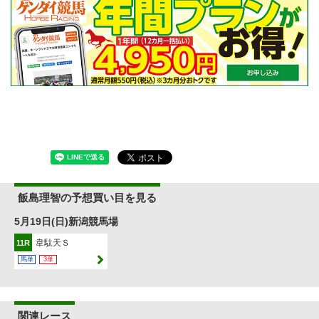
飯島理智の予想買い目を見る
5月19日(日)新潟競馬場
韋駄天Ｓ
11R
馬単
3単
関連レース