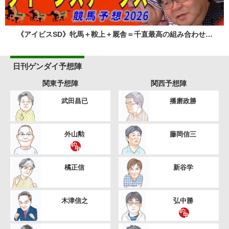
《アイビスSD》牝馬＋鞍上＋厩舎＝千直最高の組み合わせ…
日刊ゲンダイ予想陣
関東予想陣
関西予想陣
武田昌已
播磨政勝
外山勲
藤岡信三
橘正信
新谷学
木津信之
弘中勝