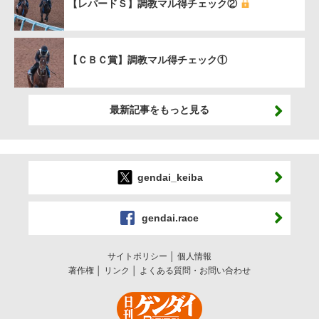
【レパードＳ】調教マル得チェック②
【ＣＢＣ賞】調教マル得チェック①
最新記事をもっと見る
gendai_keiba
gendai.race
サイトポリシー
個人情報
著作権
リンク
よくある質問・お問い合わせ