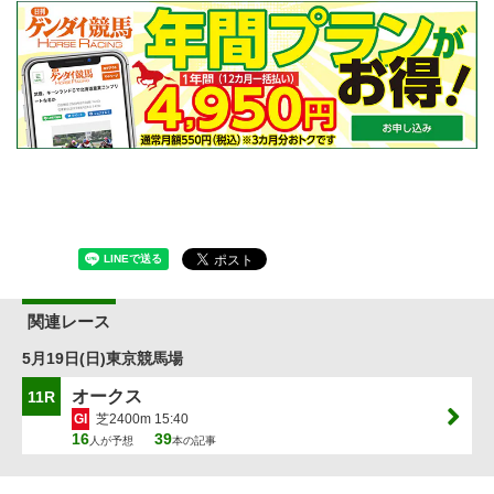
関連レース
5月19日(日)東京競馬場
オークス
11R
GI
芝2400m 15:40
16
39
人が予想
本の記事