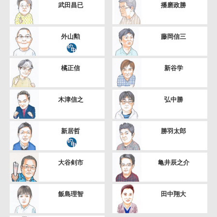
武田昌已
播磨政勝
外山勲
藤岡信三
橘正信
新谷学
木津信之
弘中勝
新居哲
勝羽太郎
大谷剣市
亀井辰之介
飯島理智
田中翔大