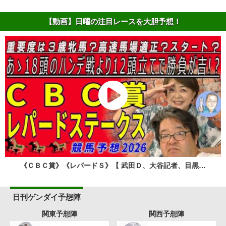
【動画】日曜の注目レースを大胆予想！
《ＣＢＣ賞》《レパードＳ》【 武田Ｄ、大谷記者、目黒…
日刊ゲンダイ予想陣
関東予想陣
関西予想陣