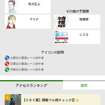
市川正人
その他の予想陣
マリナ
特捜班
レスＱ
アイコンの説明
土曜日の重賞レース的中者
日曜日の重賞レース的中者
月曜日の重賞レース的中者
アクセスランキング
週間
1
【ＣＢＣ賞】調教マル得チェック②