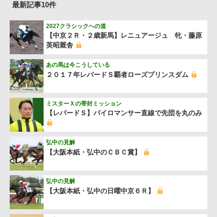
最新記事10件
2027クラシックへの道
【中京２Ｒ・２歳新馬】レニュアージュ 牝・藤原
英昭厩舎
あの馬は今こうしている
２０１７年レパードＳ覇者ローズプリンスダム
ミスターＸの帯封ミッション
【レパードＳ】パイロマンサー直線で先団を丸のみ
弘中の見解
【大阪本紙・弘中のＣＢＣ賞】
弘中の見解
【大阪本紙・弘中の日曜中京６Ｒ】