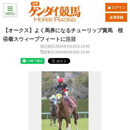
ログイン
MENU
会員登録
【オークス】よく馬券になるチューリップ賞馬 桜
④着スウィープフィートに注目
公開日:2024年5月16日 14:00
更新日:2024年5月16日 14:00