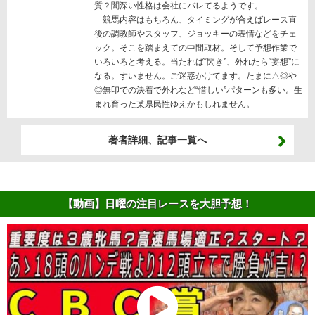
質？闇深い性格は会社にバレてるようです。
競馬内容はもちろん、タイミングが合えばレース直
後の調教師やスタッフ、ジョッキーの表情などをチェ
ック。そこを踏まえての中間取材。そして予想作業で
いろいろと考える。当たれば“閃き”、外れたら“妄想”に
なる。すいません。ご迷惑かけてます。たまに△◎や
◎無印での決着で外れなど“惜しい”パターンも多い。生
まれ育った某県民性ゆえかもしれません。
著者詳細、記事一覧へ
【動画】日曜の注目レースを大胆予想！