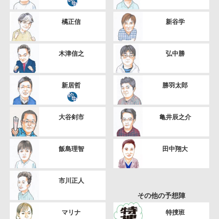
橘正信
新谷学
木津信之
弘中勝
新居哲
勝羽太郎
大谷剣市
亀井辰之介
飯島理智
田中翔大
市川正人
その他の予想陣
マリナ
特捜班