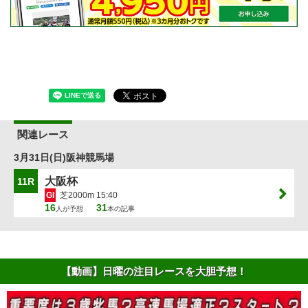
関連レース
3月31日(日)阪神競馬場
大阪杯
11R
GI
芝2000m 15:40
16
31
人が予想
本の記事
【動画】日曜の注目レースを大胆予想！