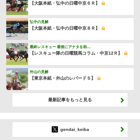
【大阪本紙・弘中の日曜中京６Ｒ】
弘中の見解
【大阪本紙・弘中の日曜中京８Ｒ】
最終レスキュー 最後にアナタを助…
【レスキュー隊の日曜競馬コラム・中京12Ｒ】
外山の見解
【東京本紙・外山のレパードＳ】
最新記事をもっと見る
gendai_keiba