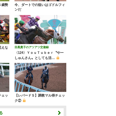
５歳勢
今、ダートでの狙いはゴドルフィ
ンだ
思えな
目黒貴子のアツアツ交遊録
〈124〉ＹｏｕＴｕｂｅｒ〝やー
しゅんさん〟としても活…
チェッ
【レパードＳ】調教マル得チェッ
ク②
る