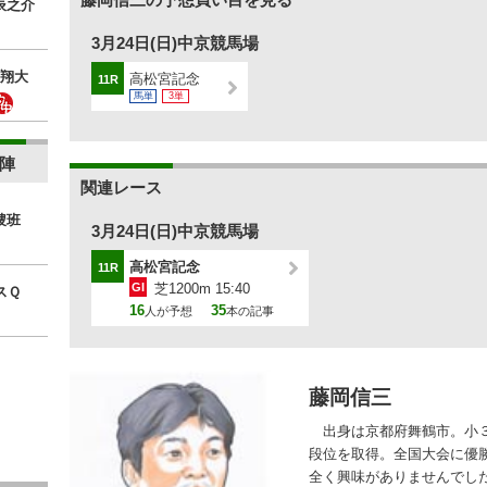
辰之介
3月24日(日)中京競馬場
翔大
高松宮記念
11R
馬単
3単
陣
関連レース
捜班
3月24日(日)中京競馬場
高松宮記念
11R
GI
芝1200m 15:40
スＱ
16
35
人が予想
本の記事
藤岡信三
出身は京都府舞鶴市。小３
段位を取得。全国大会に優
全く興味がありませんでし