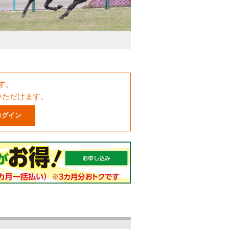
す。
いただけます。
ログイン