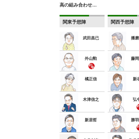
高の組み合わせ…
関東予想陣
関西予想陣
武田昌已
播磨
外山勲
藤岡
橘正信
新
木津信之
弘
新居哲
勝羽