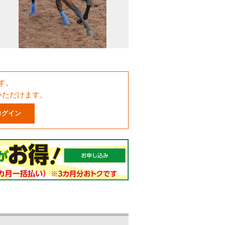
す。
いただけます。
ログイン