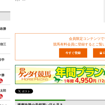
政勝
会員限定コンテンツで
競馬有料会員に登録するとご覧
信三
今すぐ登録
谷学
中勝
太郎
播磨政勝の予想買い目を見る