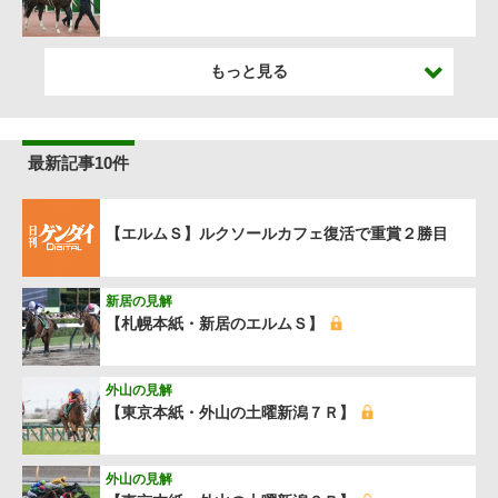
もっと見る
最新記事10件
【エルムＳ】ルクソールカフェ復活で重賞２勝目
新居の見解
【札幌本紙・新居のエルムＳ】
外山の見解
【東京本紙・外山の土曜新潟７Ｒ】
外山の見解