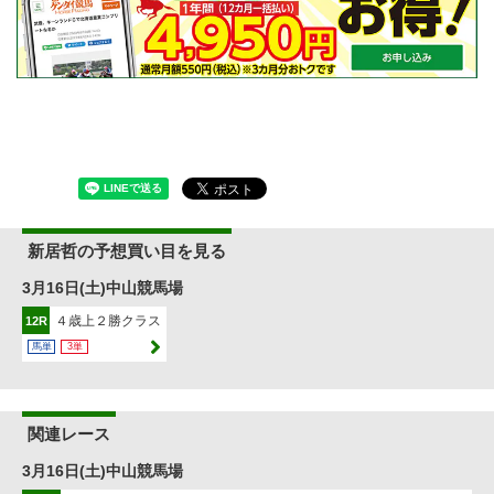
新居哲の予想買い目を見る
3月16日(土)中山競馬場
４歳上２勝クラス
12R
馬単
3単
関連レース
3月16日(土)中山競馬場