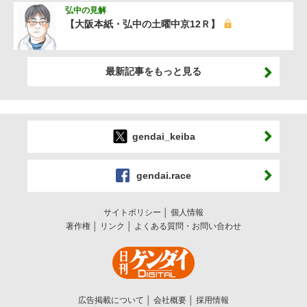
弘中の見解
【大阪本紙・弘中の土曜中京12Ｒ】
最新記事をもっと見る
gendai_keiba
gendai.race
サイトポリシー
個人情報
著作権
リンク
よくある質問・お問い合わせ
広告掲載について
会社概要
採用情報