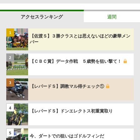
アクセスランキング
週間
1
【佐渡Ｓ】３勝クラスとは思えないほどの豪華メン
バー
2
【ＣＢＣ賞】データ作戦 ５歳勢を狙い撃て！
3
【レパードＳ】調教マル得チェック①
4
【レパードＳ】ドンエレクトス初重賞取り
5
今、ダートでの狙いはゴドルフィンだ