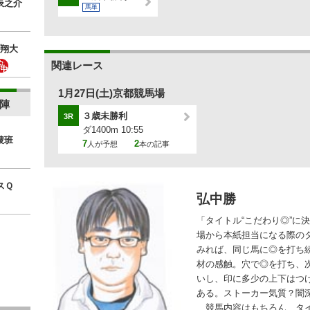
辰之介
馬単
翔大
関連レース
1月27日(土)京都競馬場
陣
３歳未勝利
3R
ダ1400m 10:55
捜班
7
2
人が予想
本の記事
スＱ
弘中勝
「タイトル“こだわり◎”に
場から本紙担当になる際のタ
みれば、同じ馬に◎を打ち
材の感触。穴で◎を打ち、
いし、印に多少の上下はつ
ある。ストーカー気質？闇
競馬内容はもちろん、タイ