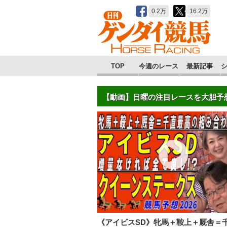
0.2万
16.2万
TOP
今週のレース
最新記事
【動画】日曜の注目レースを大胆予
《アイビスSD》牝馬＋鞍上＋厩舎＝