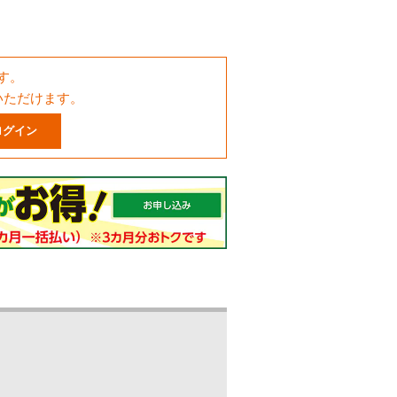
す。
いただけます。
ログイン