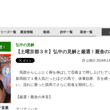
シリーズ一覧
厩舎情報
動画
的中一覧
著者一覧
弘中の見解
想！
【土曜京都３Ｒ】弘中の見解と厳選！厩舎の
公開日:2024年1月
馬群からしぶとく脚を伸ばして⑤着まで押し上げたア
新馬戦で１番人気だったほどの馬で、休養効果、舌を縛
い。流れに乗った競馬でさらに前進を期待した。
【厳選！厩舎の本音】
千直最
アジアノハナ