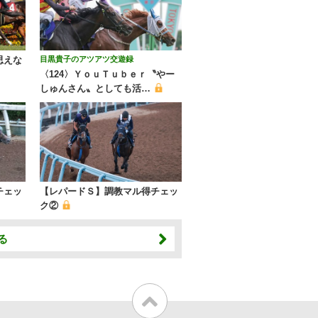
思えな
目黒貴子のアツアツ交遊録
〈124〉ＹｏｕＴｕｂｅｒ〝やー
しゅんさん〟としても活…
チェッ
【レパードＳ】調教マル得チェッ
ク②
る