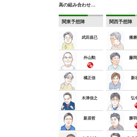
高の組み合わせ…
関東予想陣
関西予想陣
武田昌已
播磨
外山勲
藤岡
橘正信
新
木津信之
弘
新居哲
勝羽