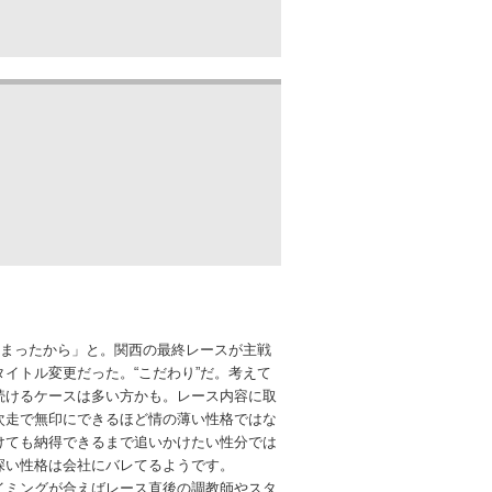
決まったから」と。関西の最終レースが主戦
イトル変更だった。“こだわり”だ。考えて
続けるケースは多い方かも。レース内容に取
次走で無印にできるほど情の薄い性格ではな
けても納得できるまで追いかけたい性分では
深い性格は会社にバレてるようです。
ミングが合えばレース直後の調教師やスタ