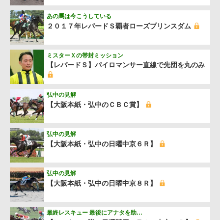
あの馬は今こうしている
２０１７年レパードＳ覇者ローズプリンスダム
ミスターＸの帯封ミッション
【レパードＳ】パイロマンサー直線で先団を丸のみ
弘中の見解
【大阪本紙・弘中のＣＢＣ賞】
弘中の見解
【大阪本紙・弘中の日曜中京６Ｒ】
弘中の見解
【大阪本紙・弘中の日曜中京８Ｒ】
最終レスキュー 最後にアナタを助…