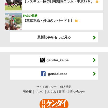
【レスキュー隊の日曜競馬コラム・中京12Ｒ】
外山の見解
【東京本紙・外山のレパードＳ】
最新記事をもっと見る
gendai_keiba
gendai.race
サイトポリシー
個人情報
著作権
リンク
よくある質問・お問い合わせ