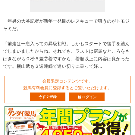
年男の大谷記者が新年一発目のレスキューで狙うのがトモジ
ャミだ。
「前走は一息入っての昇級初戦。しかもスタートで後手を踏ん
でしまいましたからね。それでも、ラストは窮屈なところをさ
ばきながら０秒５差⑦着ですから、着順以上に内容は良かった
です。横山武も２週連続で追い切りに乗って好…
会員限定コンテンツです。
競馬有料会員に登録するとご覧いただけます。
今すぐ登録
ログイン