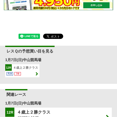
レスＱの予想買い目を見る
1月7日(日)中山競馬場
４歳上２勝クラス
12R
馬単
3単
関連レース
1月7日(日)中山競馬場
４歳上２勝クラス
12R