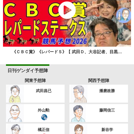
《ＣＢＣ賞》《レパードＳ》【 武田Ｄ、大谷記者、目黒…
日刊ゲンダイ予想陣
関東予想陣
関西予想陣
武田昌已
播磨政勝
外山勲
藤岡信三
橘正信
新谷学