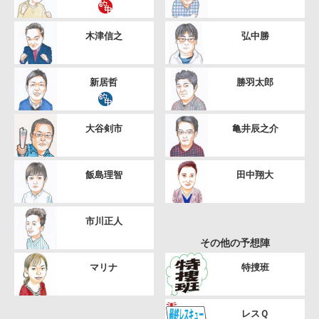
木津信之
弘中勝
新居哲
勝羽太郎
大谷剣市
亀井辰之介
飯島理智
田中翔大
市川正人
その他の予想陣
マリナ
特捜班
レスＱ