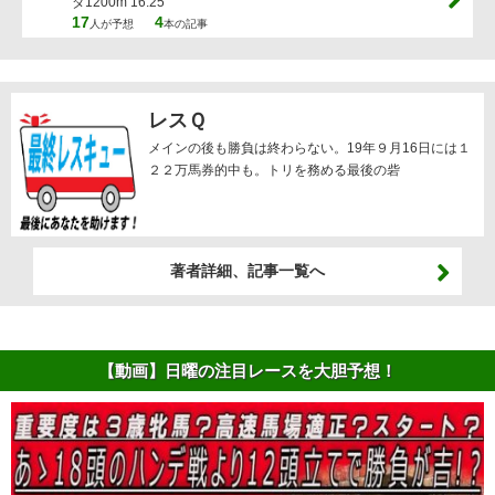
ダ1200m 16:25
17
4
人が予想
本の記事
レスＱ
メインの後も勝負は終わらない。19年９月16日には１
２２万馬券的中も。トリを務める最後の砦
著者詳細、記事一覧へ
【動画】日曜の注目レースを大胆予想！