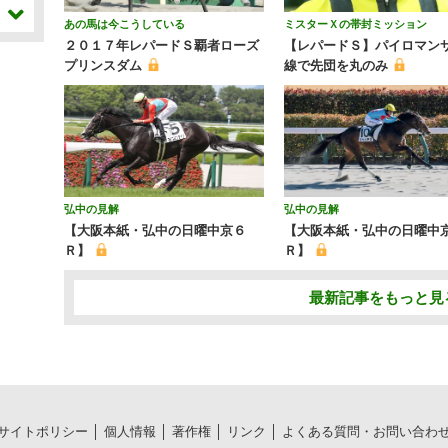
あの馬は今こうしている
ミスターＸの帯封ミッション
２０１７年レパードＳ覇者ローズ
【レパードＳ】パイロマン
プリンスダム
線で先団を丸のみ
弘中の見解
弘中の見解
【大阪本紙・弘中の日曜中京６
【大阪本紙・弘中の日曜中
Ｒ】
Ｒ】
最新記事をもっと見
サイトポリシー
個人情報
著作権
リンク
よくある質問・お問い合わ