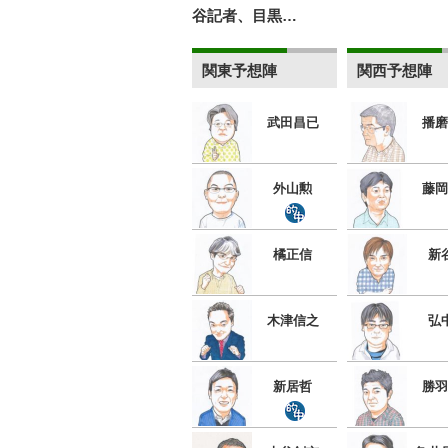
谷記者、目黒…
関東予想陣
関西予想陣
武田昌已
播磨
外山勲
藤岡
橘正信
新
木津信之
弘
新居哲
勝羽