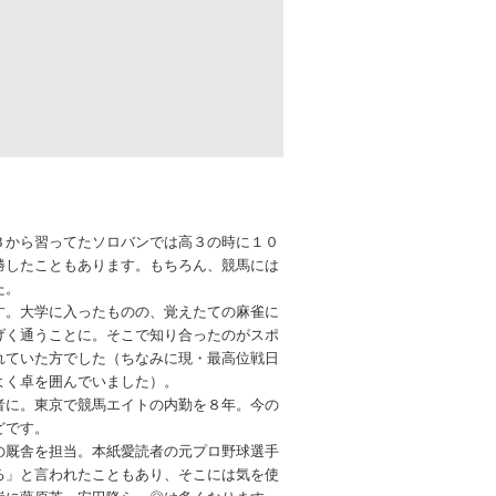
から習ってたソロバンでは高３の時に１０
勝したこともあります。もちろん、競馬には
た。
。大学に入ったものの、覚えたての麻雀に
げく通うことに。そこで知り合ったのがスポ
れていた方でした（ちなみに現・最高位戦日
よく卓を囲んでいました）。
に。東京で競馬エイトの内勤を８年。今の
どです。
厩舎を担当。本紙愛読者の元プロ野球選手
る」と言われたこともあり、そこには気を使