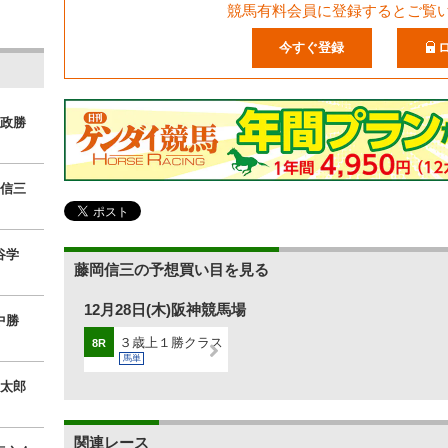
競馬有料会員に登録するとご覧
今すぐ登録
政勝
信三
谷学
藤岡信三の予想買い目を見る
12月28日(木)阪神競馬場
中勝
３歳上１勝クラス
8R
馬単
太郎
関連レース