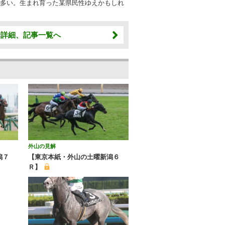
も多い。生まれ育った某県民性ゆえかもしれ
者詳細、記事一覧へ
外山の見解
潟７
【東京本紙・外山の土曜新潟６
Ｒ】