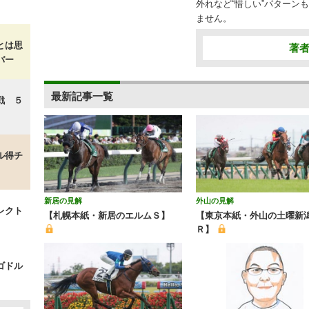
外れなど“惜しい”パターン
ません。
とは思
著
バー
最新記事一覧
戦 ５
ル得チ
新居の見解
外山の見解
レクト
【札幌本紙・新居のエルムＳ】
【東京本紙・外山の土曜新
Ｒ】
ゴドル