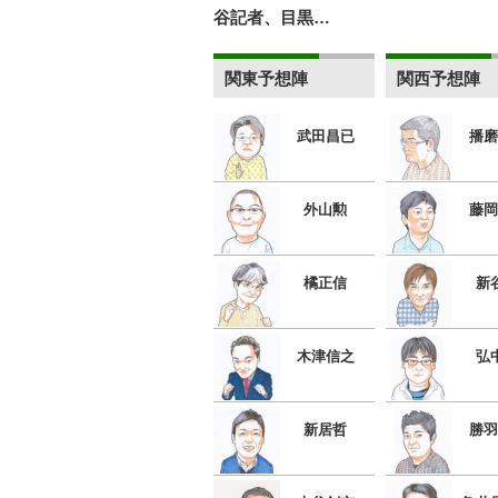
谷記者、目黒…
関東予想陣
関西予想陣
武田昌已
播磨
外山勲
藤岡
橘正信
新
木津信之
弘
新居哲
勝羽