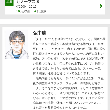
カノープスＳ
11R
ダ1900m 15:15
16
4
人が予想
本の記事
弘中勝
「タイトル“こだわり◎”に決まったから」と。関西の最
終レースが主戦場から本紙担当になる際のタイトル変
更だった。“こだわり”だ。考えてみれば、同じ馬に◎を
打ち続けるケースは多い方かも。レース内容に取材の
感触。穴で◎を打ち、次走で無印にできるほど情の薄
い性格ではないし、印に多少の上下はつけても納得で
きるまで追いかけたい性分ではある。ストーカー気
質？闇深い性格は会社にバレてるようです。
競馬内容はもちろん、タイミングが合えばレース直
後の調教師やスタッフ、ジョッキーの表情などをチェ
ック。そこを踏まえての中間取材。そして予想作業で
いろいろと考える。当たれば“閃き”、外れたら“妄想”に
なる。すいません。ご迷惑かけてます。たまに△◎や
◎無印での決着で外れなど“惜しい”パターンも多い。生
まれ育った某県民性ゆえかもしれません。