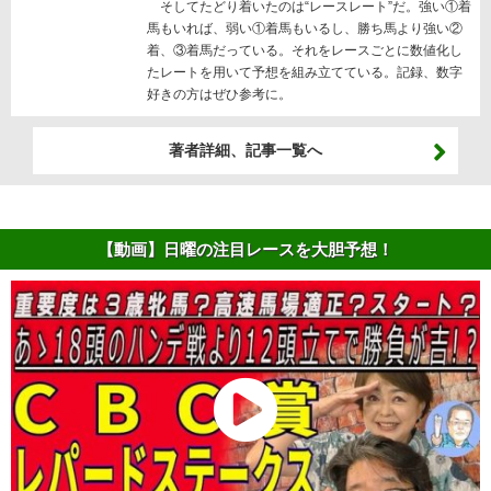
そしてたどり着いたのは“レースレート”だ。強い①着
馬もいれば、弱い①着馬もいるし、勝ち馬より強い②
着、③着馬だっている。それをレースごとに数値化し
たレートを用いて予想を組み立てている。記録、数字
好きの方はぜひ参考に。
著者詳細、記事一覧へ
【動画】日曜の注目レースを大胆予想！