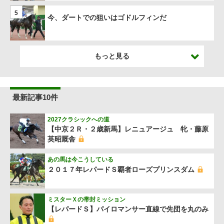
5
今、ダートでの狙いはゴドルフィンだ
もっと見る
最新記事10件
2027クラシックへの道
【中京２Ｒ・２歳新馬】レニュアージュ 牝・藤原
英昭厩舎
あの馬は今こうしている
２０１７年レパードＳ覇者ローズプリンスダム
ミスターＸの帯封ミッション
【レパードＳ】パイロマンサー直線で先団を丸のみ