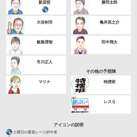
新居哲
勝羽太郎
大谷剣市
亀井辰之介
飯島理智
田中翔大
市川正人
その他の予想陣
マリナ
特捜班
レスＱ
アイコンの説明
土曜日の重賞レース的中者