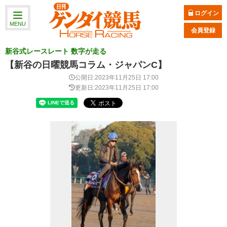
ログイン
MENU
会員登録
新谷式レースレート 数字が走る
【新谷の日曜競馬コラム・ジャパンC】
公開日:2023年11月25日 17:00
更新日:2023年11月25日 17:00