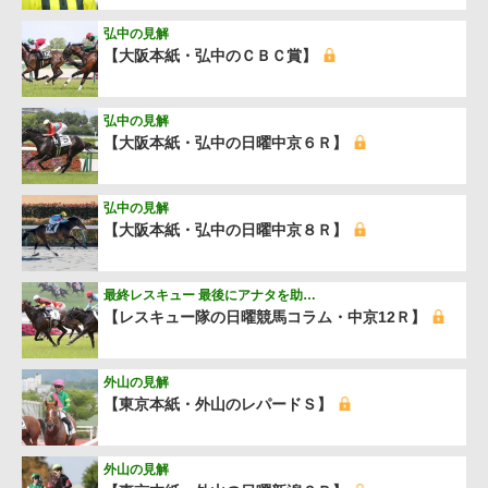
弘中の見解
【大阪本紙・弘中のＣＢＣ賞】
弘中の見解
【大阪本紙・弘中の日曜中京６Ｒ】
弘中の見解
【大阪本紙・弘中の日曜中京８Ｒ】
最終レスキュー 最後にアナタを助…
【レスキュー隊の日曜競馬コラム・中京12Ｒ】
外山の見解
【東京本紙・外山のレパードＳ】
外山の見解