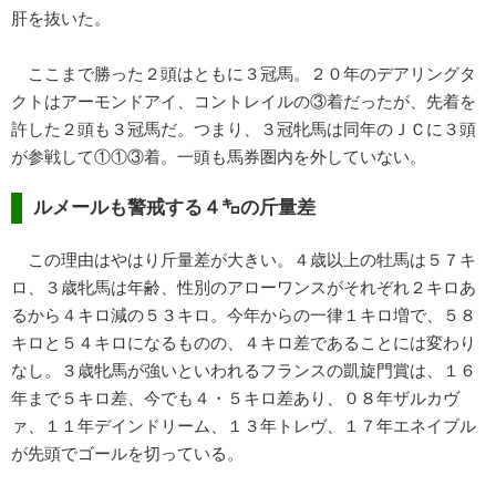
肝を抜いた。
ここまで勝った２頭はともに３冠馬。２０年のデアリングタ
クトはアーモンドアイ、コントレイルの③着だったが、先着を
許した２頭も３冠馬だ。つまり、３冠牝馬は同年のＪＣに３頭
が参戦して①①③着。一頭も馬券圏内を外していない。
ルメールも警戒する４㌔の斤量差
この理由はやはり斤量差が大きい。４歳以上の牡馬は５７キ
ロ、３歳牝馬は年齢、性別のアローワンスがそれぞれ２キロあ
るから４キロ減の５３キロ。今年からの一律１キロ増で、５８
キロと５４キロになるものの、４キロ差であることには変わり
なし。３歳牝馬が強いといわれるフランスの凱旋門賞は、１６
年まで５キロ差、今でも４・５キロ差あり、０８年ザルカヴ
ァ、１１年デインドリーム、１３年トレヴ、１７年エネイブル
が先頭でゴールを切っている。