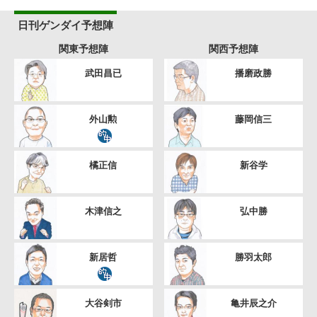
日刊ゲンダイ予想陣
関東予想陣
関西予想陣
武田昌已
播磨政勝
外山勲
藤岡信三
橘正信
新谷学
木津信之
弘中勝
新居哲
勝羽太郎
大谷剣市
亀井辰之介