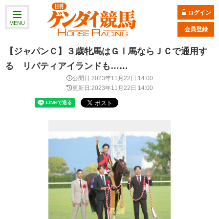
ログイン
MENU
会員登録
【ジャパンＣ】３歳牝馬はＧⅠ馬ならＪＣで通用す
る リバティアイランドも……
公開日:2023年11月22日 14:00
更新日:2023年11月22日 14:00