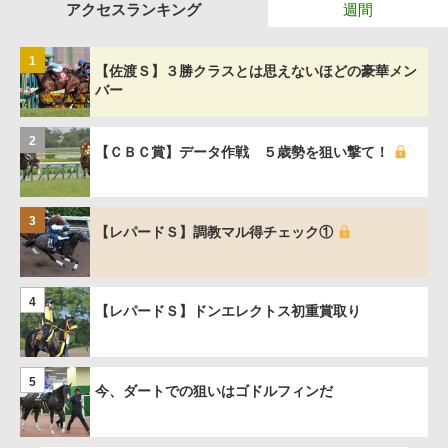
アクセスランキング
週間
1
【佐渡Ｓ】３勝クラスとは思えないほどの豪華メン
バー
2
【ＣＢＣ賞】データ作戦 ５歳勢を狙い撃て！
3
【レパードＳ】調教マル得チェック①
4
【レパードＳ】ドンエレクトス初重賞取り
5
今、ダートでの狙いはゴドルフィンだ