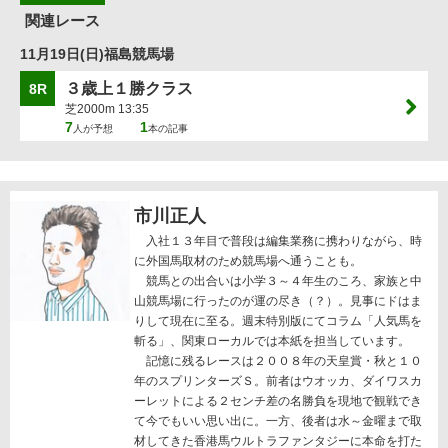
関連レース
11月19日(日)福島競馬場
３歳上１勝クラス
8R
芝2000m 13:35
7
1
人が予想
本の記事
市川正人
入社１３年目で普段は編集業務に携わりながら、時
に外国馬取材のため競馬場へ通うことも。
競馬との出合いは小学３～４年生のころ、家族と中
山競馬場に行ったのが運の尽き（？）。見事にドはま
りして現在に至る。週末特別版にてコラム「人気馬を
斬る」、関東ローカルでは本紙を担当しています。
記憶に残るレースは２００８年の天皇賞・秋と１０
年のスプリンターズＳ。前者はウオッカ、ダイワスカ
ーレットによる２センチ差の名勝負を現地で観戦でき
て今でもいい思い出に。一方、後者は水～金曜まで取
材してきた香港馬ウルトラファンタジーに本命を打た