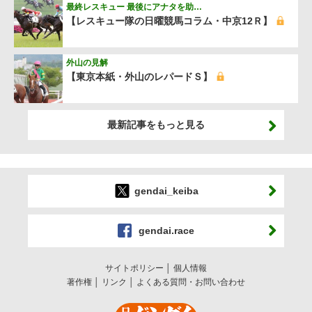
最終レスキュー 最後にアナタを助…
【レスキュー隊の日曜競馬コラム・中京12Ｒ】
外山の見解
【東京本紙・外山のレパードＳ】
最新記事をもっと見る
gendai_keiba
gendai.race
サイトポリシー
個人情報
著作権
リンク
よくある質問・お問い合わせ