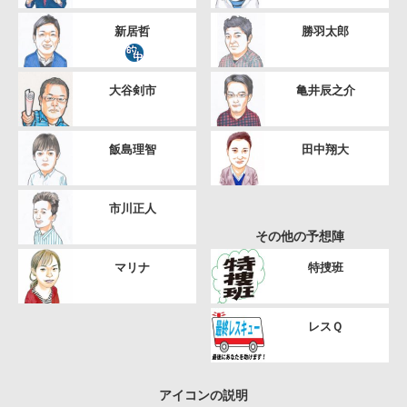
新居哲
勝羽太郎
大谷剣市
亀井辰之介
飯島理智
田中翔大
市川正人
その他の予想陣
マリナ
特捜班
レスＱ
アイコンの説明