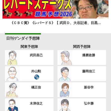
《ＣＢＣ賞》《レパードＳ》【 武田Ｄ、大谷記者、目黒…
日刊ゲンダイ予想陣
関東予想陣
関西予想陣
武田昌已
播磨政勝
外山勲
藤岡信三
橘正信
新谷学
木津信之
弘中勝