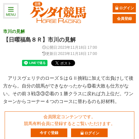
ログイン
MENU
会員登録
市川の見解
【日曜福島８Ｒ】市川の見解
公開日:2023年11月18日 17:00
更新日:2023年11月18日 17:00
アリスヴェリテのローズＳはＧⅡ挑戦に加えて出負けして後
方から。自分の競馬ができなかったから⑬着大敗も仕方がな
い。その前３戦③③②着の１勝クラスに戻れば力上位だ。ワン
ターンからコーナー４つのコースに替わるのも好材料。
会員限定コンテンツです。
競馬有料会員に登録するとご覧いただけます。
今すぐ登録
ログイン