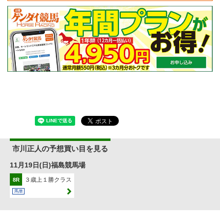
市川正人の予想買い目を見る
11月19日(日)福島競馬場
３歳上１勝クラス
8R
馬単