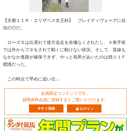
【京都１１Ｒ・エリザベス女王杯】 ブレイディヴェーグに自
信の◎だ。
ローズＳは出遅れて後方追走を余儀なくされたし、４角手前
では外からフタをされて動くに動けない状況。そして、直線も
なかなか進路が確保できず、やっと視界があいたのは残り１Ｆ
標識だった。
この時点で早めに追い出…
会員限定コンテンツです。
競馬有料会員に登録するとご覧いただけます。
今すぐ登録
ログイン