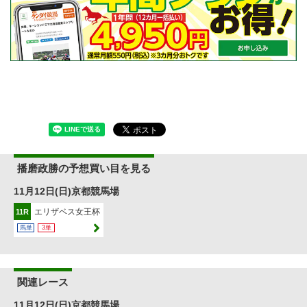
播磨政勝の予想買い目を見る
11月12日(日)京都競馬場
エリザベス女王杯
11R
馬単
3単
関連レース
11月12日(日)京都競馬場