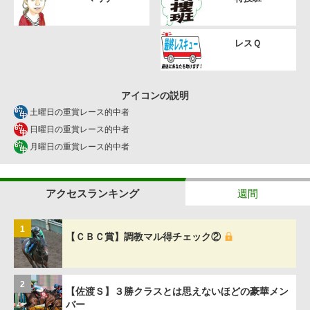
レスＱ
アイコンの説明
土曜日の重賞レース的中者
日曜日の重賞レース的中者
月曜日の重賞レース的中者
アクセスランキング
週間
1
【ＣＢＣ賞】調教マル得チェック②
2
【佐渡Ｓ】３勝クラスとは思えないほどの豪華メン
バー