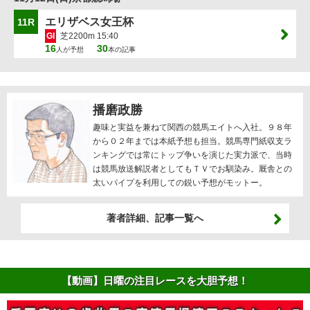
エリザベス女王杯
11R
GI
芝2200m 15:40
16
30
人が予想
本の記事
播磨政勝
趣味と実益を兼ねて関西の競馬エイトへ入社。９８年
から０２年までは本紙予想も担当。競馬専門紙収支ラ
ンキングでは常にトップ争いを演じた実力派で、当時
は競馬放送解説者としてもＴＶでお馴染み。厩舎との
太いパイプを利用しての鋭い予想がモットー。
著者詳細、記事一覧へ
【動画】日曜の注目レースを大胆予想！