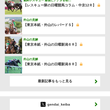
最終レスキュー 最後にアナタを助…
【レスキュー隊の日曜競馬コラム・中京12Ｒ】
外山の見解
【東京本紙・外山のレパードＳ】
外山の見解
【東京本紙・外山の日曜新潟６Ｒ】
外山の見解
【東京本紙・外山の日曜新潟８Ｒ】
最新記事をもっと見る
gendai_keiba