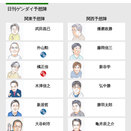
日刊ゲンダイ予想陣
関東予想陣
関西予想陣
武田昌已
播磨政勝
外山勲
藤岡信三
橘正信
新谷学
木津信之
弘中勝
新居哲
勝羽太郎
大谷剣市
亀井辰之介