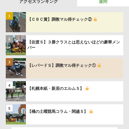
アクセスランキング
週間
1
【ＣＢＣ賞】調教マル得チェック②
2
【佐渡Ｓ】３勝クラスとは思えないほどの豪華メン
バー
3
【レパードＳ】調教マル得チェック①
4
【札幌本紙・新居のエルムＳ】
5
【橘の土曜競馬コラム・関越Ｓ】