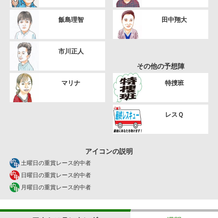
飯島理智
田中翔大
市川正人
その他の予想陣
マリナ
特捜班
レスＱ
アイコンの説明
土曜日の重賞レース的中者
日曜日の重賞レース的中者
月曜日の重賞レース的中者