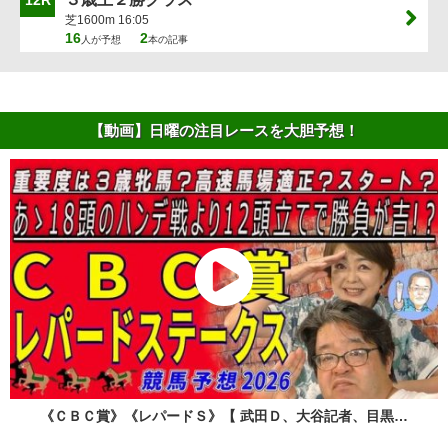
芝1600m 16:05
16
2
人が予想
本の記事
【動画】日曜の注目レースを大胆予想！
《ＣＢＣ賞》《レパードＳ》【 武田Ｄ、大谷記者、目黒…