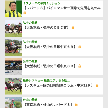
ミスターＸの帯封ミッション
【レパードＳ】パイロマンサー直線で先団を丸のみ
弘中の見解
【大阪本紙・弘中のＣＢＣ賞】
弘中の見解
【大阪本紙・弘中の日曜中京６Ｒ】
弘中の見解
【大阪本紙・弘中の日曜中京８Ｒ】
最終レスキュー 最後にアナタを助…
【レスキュー隊の日曜競馬コラム・中京12Ｒ】
外山の見解
【東京本紙・外山のレパードＳ】