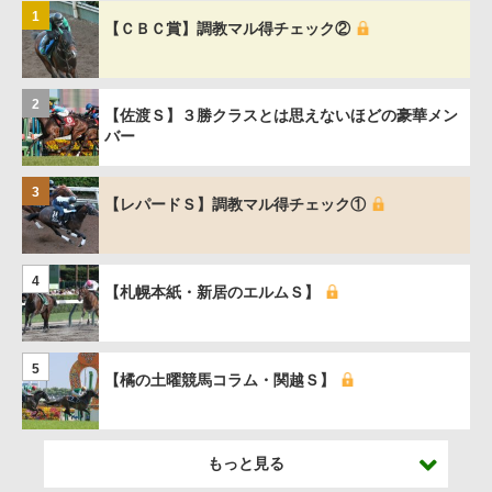
1
【ＣＢＣ賞】調教マル得チェック②
2
【佐渡Ｓ】３勝クラスとは思えないほどの豪華メン
バー
3
【レパードＳ】調教マル得チェック①
4
【札幌本紙・新居のエルムＳ】
5
【橘の土曜競馬コラム・関越Ｓ】
もっと見る