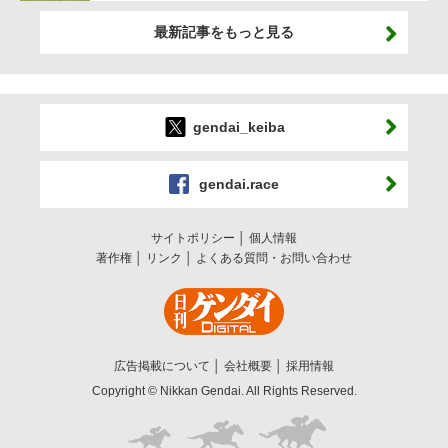
最新記事をもっと見る
gendai_keiba
gendai.race
サイトポリシー
個人情報
著作権
リンク
よくある質問・お問い合わせ
広告掲載について
会社概要
採用情報
Copyright © Nikkan Gendai. All Rights Reserved.