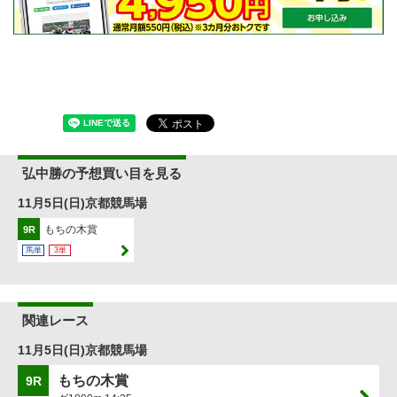
弘中勝の予想買い目を見る
11月5日(日)京都競馬場
もちの木賞
9R
馬単
3単
関連レース
11月5日(日)京都競馬場
もちの木賞
9R