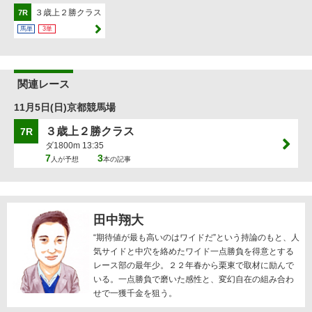
３歳上２勝クラス
7R
馬単
3単
関連レース
11月5日(日)京都競馬場
３歳上２勝クラス
7R
ダ1800m 13:35
7
3
人が予想
本の記事
田中翔大
“期待値が最も高いのはワイドだ”という持論のもと、人
気サイドと中穴を絡めたワイド一点勝負を得意とする
レース部の最年少。２２年春から栗東で取材に励んで
いる。一点勝負で磨いた感性と、変幻自在の組み合わ
せで一獲千金を狙う。