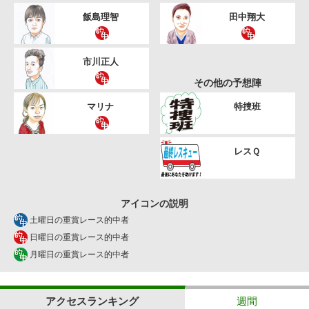
飯島理智
田中翔大
市川正人
その他の予想陣
マリナ
特捜班
レスＱ
アイコンの説明
土曜日の重賞レース的中者
日曜日の重賞レース的中者
月曜日の重賞レース的中者
アクセスランキング
週間