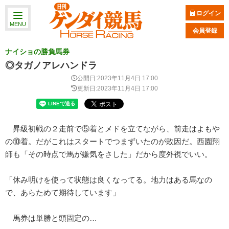
ログイン
MENU
会員登録
ナイショの勝負馬券
◎タガノアレハンドラ
公開日:2023年11月4日 17:00
更新日:2023年11月4日 17:00
昇級初戦の２走前で⑤着とメドを立てながら、前走はよもや
の⑩着。だがこれはスタートでつまずいたのが敗因だ。西園翔
師も「その時点で馬が嫌気をさした」だから度外視でいい。
「休み明けを使って状態は良くなってる。地力はある馬なの
で、あらためて期待しています」
馬券は単勝と頭固定の…