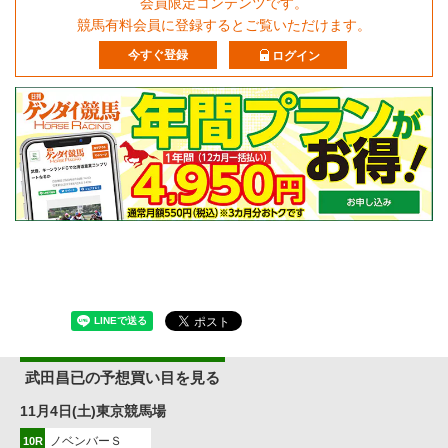
会員限定コンテンツです。
競馬有料会員に登録するとご覧いただけます。
今すぐ登録
ログイン
武田昌已の予想買い目を見る
11月4日(土)東京競馬場
ノベンバーＳ
10R