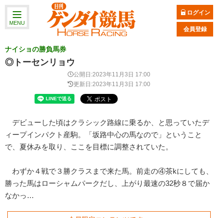
ログイン
MENU
会員登録
ナイショの勝負馬券
◎トーセンリョウ
公開日:2023年11月3日 17:00
更新日:2023年11月3日 17:00
デビューした頃はクラシック路線に乗るか、と思っていたデ
ィープインパクト産駒。「坂路中心の馬なので」ということ
で、夏休みを取り、ここを目標に調整されていた。
わずか４戦で３勝クラスまで来た馬。前走の④茶kにしても、
勝った馬はローシャムパークだし、上がり最速の32秒８で届か
なかっ…