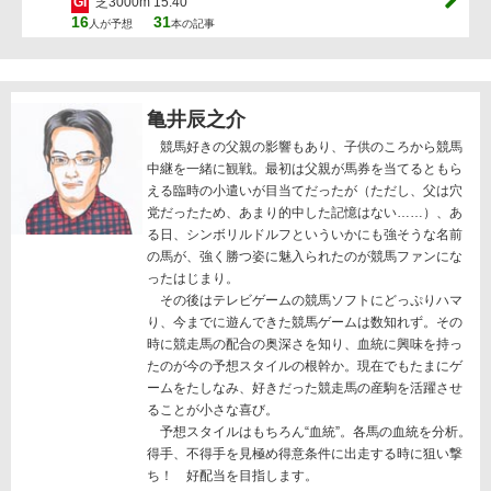
GI
芝3000m 15:40
16
31
人が予想
本の記事
亀井辰之介
競馬好きの父親の影響もあり、子供のころから競馬
中継を一緒に観戦。最初は父親が馬券を当てるともら
える臨時の小遣いが目当てだったが（ただし、父は穴
党だったため、あまり的中した記憶はない……）、あ
る日、シンボリルドルフといういかにも強そうな名前
の馬が、強く勝つ姿に魅入られたのが競馬ファンにな
ったはじまり。
その後はテレビゲームの競馬ソフトにどっぷりハマ
り、今までに遊んできた競馬ゲームは数知れず。その
時に競走馬の配合の奥深さを知り、血統に興味を持っ
たのが今の予想スタイルの根幹か。現在でもたまにゲ
ームをたしなみ、好きだった競走馬の産駒を活躍させ
ることが小さな喜び。
予想スタイルはもちろん“血統”。各馬の血統を分析。
得手、不得手を見極め得意条件に出走する時に狙い撃
ち！ 好配当を目指します。