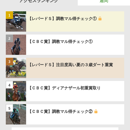
アクセスランキング
週間
1
【レパードＳ】調教マル得チェック①
2
【ＣＢＣ賞】調教マル得チェック①
3
【レパードＳ】注目度高い夏の３歳ダート重賞
4
【ＣＢＣ賞】ディアナザール初重賞取り
5
【ＣＢＣ賞】調教マル得チェック②