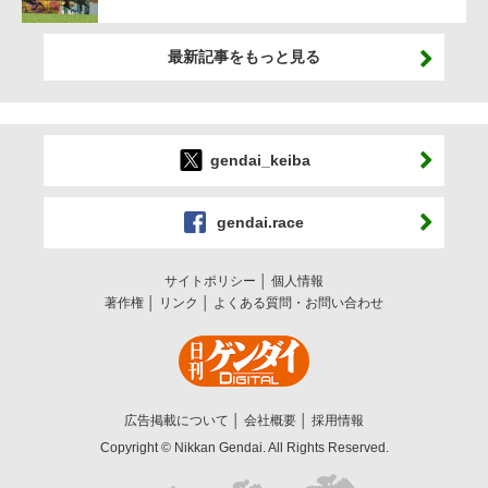
最新記事をもっと見る
gendai_keiba
gendai.race
サイトポリシー
個人情報
著作権
リンク
よくある質問・お問い合わせ
広告掲載について
会社概要
採用情報
Copyright © Nikkan Gendai. All Rights Reserved.