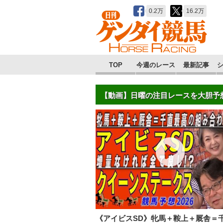
0.2万
16.2万
TOP
今週のレース
最新記事
【動画】日曜の注目レースを大胆予
《アイビスSD》牝馬＋鞍上＋厩舎＝