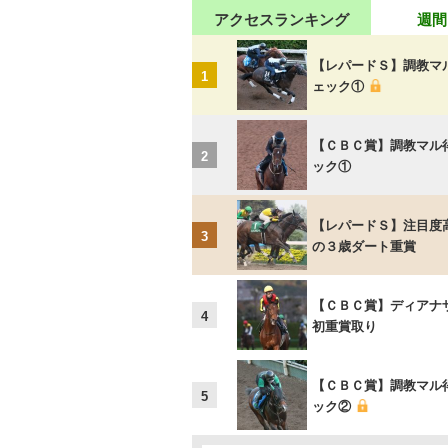
アクセスランキング
週間
【レパードＳ】調教マ
1
ェック①
【ＣＢＣ賞】調教マル
2
ック①
【レパードＳ】注目度
3
の３歳ダート重賞
【ＣＢＣ賞】ディアナ
4
初重賞取り
【ＣＢＣ賞】調教マル
5
ック②