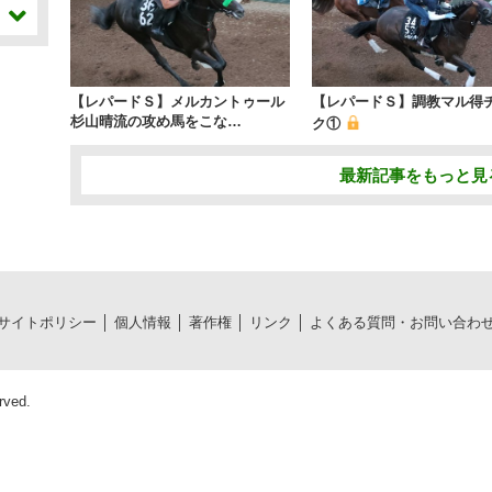
【レパードＳ】メルカントゥール
【レパードＳ】調教マル得
杉山晴流の攻め馬をこな…
ク①
最新記事をもっと見
サイトポリシー
個人情報
著作権
リンク
よくある質問・お問い合わ
rved.