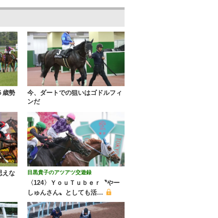
５歳勢
今、ダートでの狙いはゴドルフィ
ンだ
思えな
目黒貴子のアツアツ交遊録
〈124〉ＹｏｕＴｕｂｅｒ〝やー
しゅんさん〟としても活…