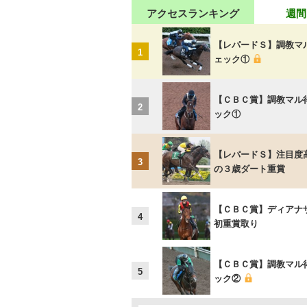
アクセスランキング
週間
【レパードＳ】調教マ
1
ェック①
【ＣＢＣ賞】調教マル
2
ック①
【レパードＳ】注目度
3
の３歳ダート重賞
【ＣＢＣ賞】ディアナ
4
初重賞取り
【ＣＢＣ賞】調教マル
5
ック②