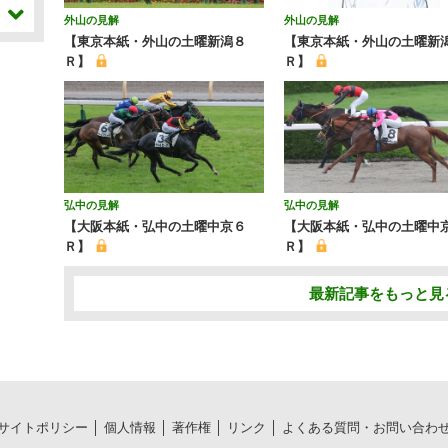
外山の見解
外山の見解
【東京本紙・外山の土曜新潟８
【東京本紙・外山の土曜新潟
Ｒ】
Ｒ】
弘中の見解
弘中の見解
【大阪本紙・弘中の土曜中京６
【大阪本紙・弘中の土曜中
Ｒ】
Ｒ】
最新記事をもっと見
サイトポリシー
個人情報
著作権
リンク
よくある質問・お問い合わ