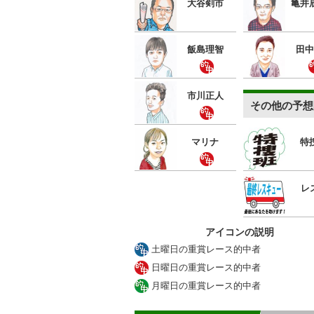
大谷剣市
亀井
飯島理智
田中
市川正人
その他の予想
マリナ
特
レ
アイコンの説明
土曜日の重賞レース的中者
日曜日の重賞レース的中者
月曜日の重賞レース的中者