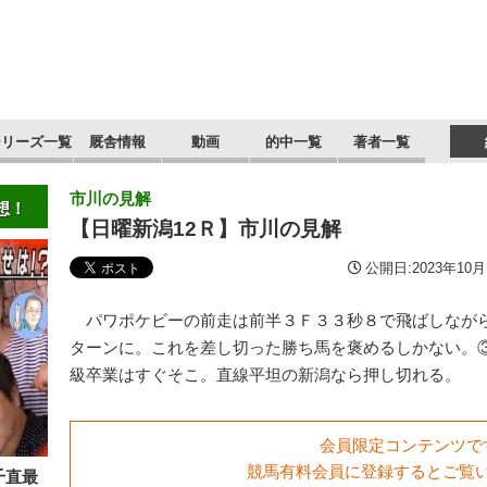
シリーズ一覧
厩舎情報
動画
的中一覧
著者一覧
市川の見解
想！
【日曜新潟12Ｒ】市川の見解
公開日:2023年10月1
パワポケビーの前走は前半３Ｆ３３秒８で飛ばしなが
ターンに。これを差し切った勝ち馬を褒めるしかない。
級卒業はすぐそこ。直線平坦の新潟なら押し切れる。
会員限定コンテンツで
競馬有料会員に登録するとご覧
千直最