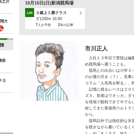
辰之介
10月15日(日)新潟競馬場
３歳上１勝クラス
12R
ダ1200m 16:00
翔大
7
2
人が予想
本の記事
陣
市川正人
入社１３年目で普段は編集
捜班
め競馬場へ通うことも。
競馬との出合いは小学３～
のが運の尽き（？）。見事
スＱ
コラム「人気馬を斬る」、
記憶に残るレースは２００
ズＳ。前者はウオッカ、ダ
を現地で観戦できて今でも
材してきた香港馬ウルトラ
から。
競馬以外では熱狂的な氷室
を聴きながら書いているく
Ｌ」や「ＫＩＳＳ ＭＥ」