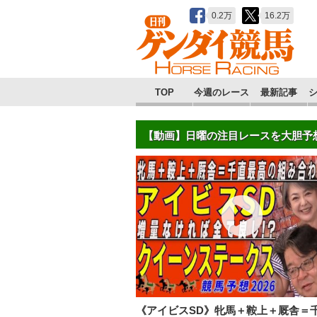
0.2万
16.2万
TOP
今週のレース
最新記事
【動画】日曜の注目レースを大胆予
《アイビスSD》牝馬＋鞍上＋厩舎＝