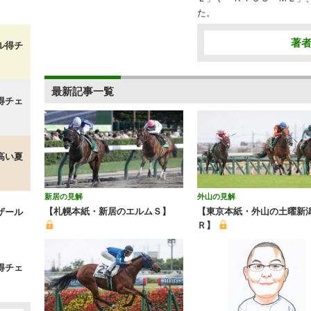
た。
著
ル得チ
最新記事一覧
得チェ
高い夏
新居の見解
外山の見解
【札幌本紙・新居のエルムＳ】
【東京本紙・外山の土曜新
ザール
Ｒ】
得チェ