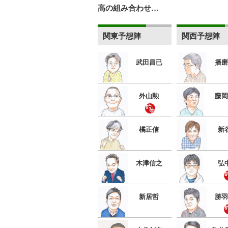
高の組み合わせ…
関東予想陣
関西予想陣
武田昌已
播磨
外山勲
藤岡
橘正信
新
木津信之
弘
新居哲
勝羽